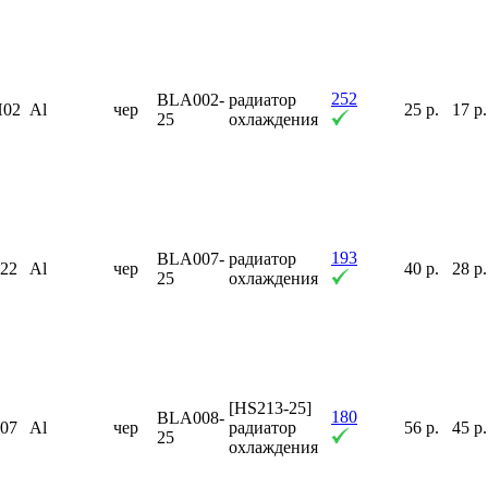
252
BLA002-
радиатор
H02
Al
чер
25 р.
17 р.
25
охлаждения
193
BLA007-
радиатор
F22
Al
чер
40 р.
28 р.
25
охлаждения
[HS213-25]
180
BLA008-
F07
Al
чер
радиатор
56 р.
45 р.
25
охлаждения