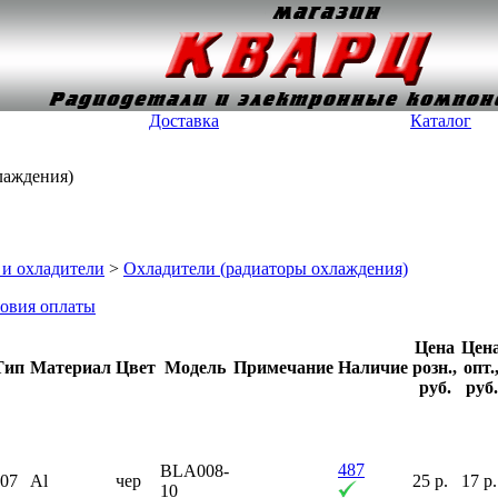
Доставка
Каталог
лаждения)
и охладители
>
Охладители (радиаторы охлаждения)
овия оплаты
Цена
Цен
Тип
Материал
Цвет
Модель
Примечание
Наличие
розн.,
опт.
руб.
руб.
487
BLA008-
F07
Al
чер
25 р.
17 р.
10