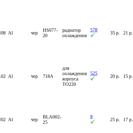
578
HS077-
радиатор
H08
Al
чер
35 р.
21 р.
20
охлаждения
для
525
охлаждения
A02
Al
чер
718A
20 р.
15 р.
корпуса
TO220
8
BLA002-
H02
Al
чер
25 р.
17 р.
25