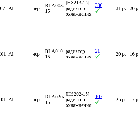
[HS213-15]
380
BLA008-
F07
Al
чер
радиатор
31 р.
20 р.
15
охлаждения
21
BLA010-
радиатор
K01
Al
чер
20 р.
16 р.
15
охлаждения
[HS202-15]
107
BLA020-
H01
Al
чер
радиатор
25 р.
17 р.
15
охлаждения