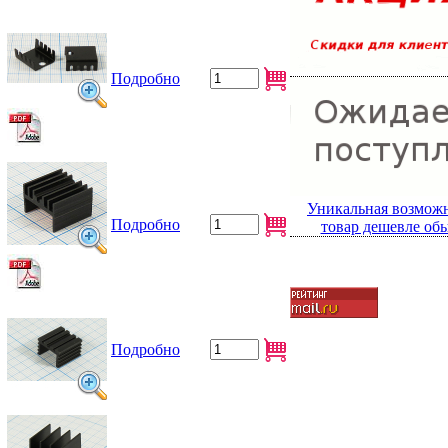
Подробно
Уникальная возможн
Подробно
товар дешевле об
Подробно