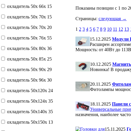
охладитель 50x 66x 15
Показаны позиции с 1 по 2
охладитель 50x 70x 15
Страницы:
следующая →
охладитель 50x 70x 20
1
2
3
4
5
6
7
8
9
10
11
12
13
охладитель 50x 76x 55
15.12.2025
Модули 
Расширен ассортиме
охладитель 50x 80x 36
Мощность: от 40Вт до 113
охладитель 50x 85x 25
10.12.2025
Магниты
охладитель 50x 90x 29
Новинка! В продаж
охладитель 50x 96x 30
20.11.2025
Фитола
Фитолампы мощност
охладитель 50x120x 24
охладитель 50x124x 35
18.11.2025
Панели с
Универсальные при
охладитель 50x140x 35
назначения, наиболее часто
охладитель 50x150x 13
15.11.2025
Г