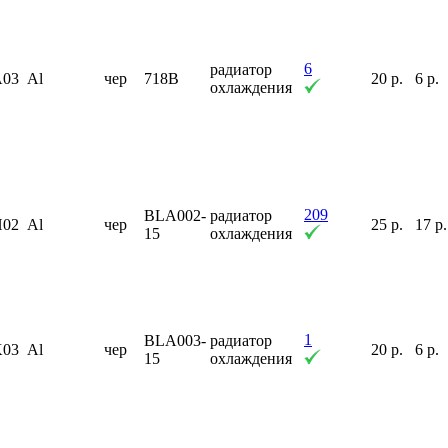
6
радиатор
A03
Al
чер
718B
20 р.
6 р.
охлаждения
209
BLA002-
радиатор
H02
Al
чер
25 р.
17 р.
15
охлаждения
1
BLA003-
радиатор
K03
Al
чер
20 р.
6 р.
15
охлаждения