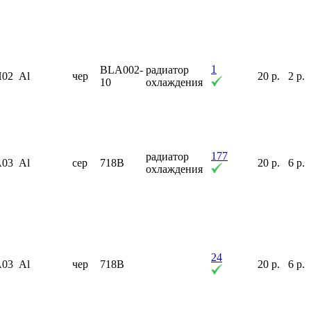
1
BLA002-
радиатор
H02
Al
чер
20 р.
2 р.
10
охлаждения
177
радиатор
A03
Al
сер
718B
20 р.
6 р.
охлаждения
24
A03
Al
чер
718B
20 р.
6 р.