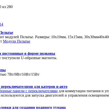
0 из 280
14
Пельтье
нт модулей Пельтье. Размеры: 10х10мм, 15х15мм, 30х30мм40х40
Вт
Модули Пельтье
 постоянные в форме подковы
у поступили U-образные магниты.
мпы
ью 7Вт/9Вт/10Вт/15Вт
 переключателями для катеров и авто
борные панели с переключателями
для коммутации питания и уп
 используются для запуска двигателей и управления освещением 
оловки для создания водяного тумана