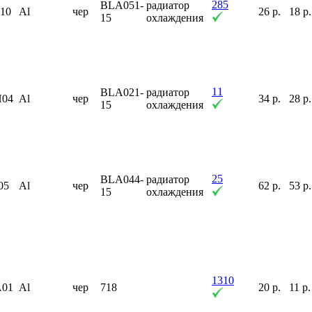
285
BLA051-
радиатор
F10
Al
чер
26 р.
18 р.
15
охлаждения
11
BLA021-
радиатор
H04
Al
чер
34 р.
28 р.
15
охлаждения
25
BLA044-
радиатор
05
Al
чер
62 р.
53 р.
15
охлаждения
1310
A01
Al
чер
718
20 р.
11 р.