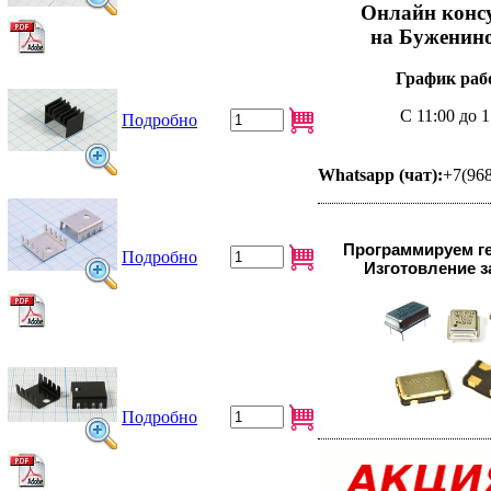
Онлайн конс
на Буженино
График раб
С 11:00 до 1
Подробно
Whatsapp (чат):
+7(96
Программируем г
Подробно
Изготовление за
Подробно