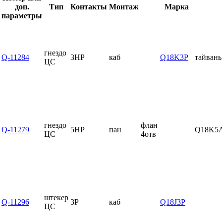
доп.
Тип
Контакты
Монтаж
Марка
параметры
гнездо
Q-11284
3HP
каб
Q18K3P
тайван
ЦС
гнездо
флан
Q-11279
5HP
пан
Q18K5
ЦС
4отв
штекер
Q-11296
3P
каб
Q18J3P
ЦС