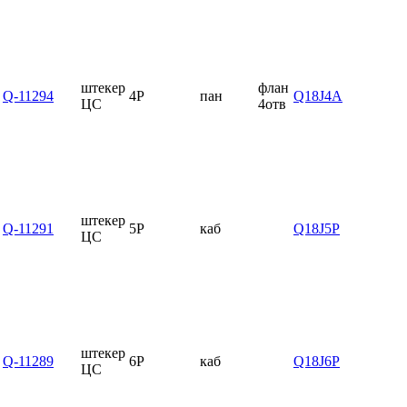
штекер
флан
Q-11294
4P
пан
Q18J4A
ЦС
4отв
штекер
Q-11291
5P
каб
Q18J5P
ЦС
штекер
Q-11289
6P
каб
Q18J6P
ЦС