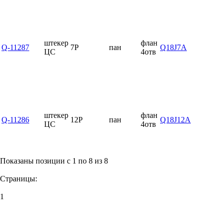
штекер
флан
Q-11287
7P
пан
Q18J7A
ЦС
4отв
штекер
флан
Q-11286
12P
пан
Q18J12A
ЦС
4отв
Показаны позиции с 1 по 8 из 8
Страницы:
1