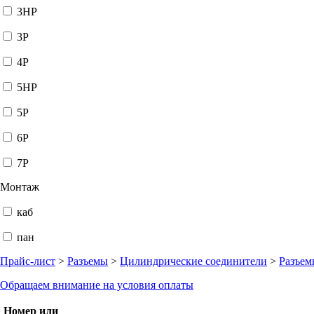
3HP
3P
4P
5HP
5P
6P
7P
Монтаж
каб
пан
Прайс-лист
>
Разъемы
>
Цилиндрические соединители
>
Разъем
Обращаем внимание на условия оплаты
Номер или