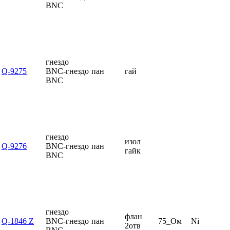
BNC
гнездо
Q-9275
BNC-гнездо
пан
гай
BNC
гнездо
изол
Q-9276
BNC-гнездо
пан
гайк
BNC
гнездо
флан
Q-1846 Z
BNC-гнездо
пан
75_Ом
Ni
2отв