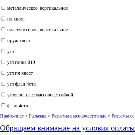
металлическое, вертикальное
пл хвост
пластмассовое, вертикальное
пруж хвост
угл
угл гайка d10
угл пл хвост
угл флан 4отв
угловое,пластмассовое,с гайкой
флан 4отв
Прайс-лист
>
Разъемы
>
Разъемы высокочастотные
>
Разъемы с
Обращаем внимание на условия оплаты