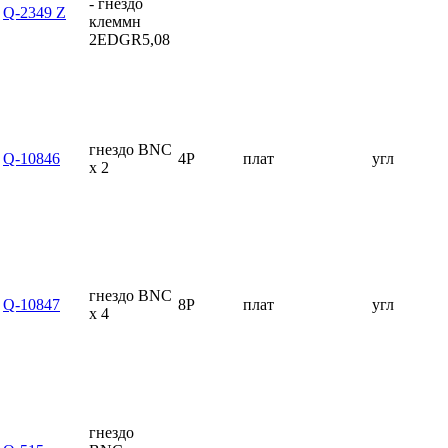
- гнездо
Q-2349 Z
клеммн
2EDGR5,08
гнездо BNC
Q-10846
4P
плат
угл
x 2
гнездо BNC
Q-10847
8P
плат
угл
x 4
гнездо