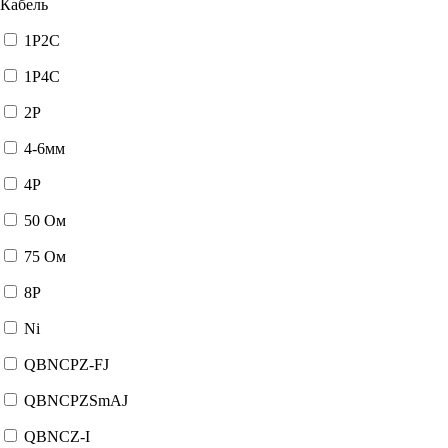
Кабель
1P2C
1P4C
2P
4-6мм
4P
50 Ом
75 Ом
8P
Ni
QBNCPZ-FJ
QBNCPZSmAJ
QBNCZ-I