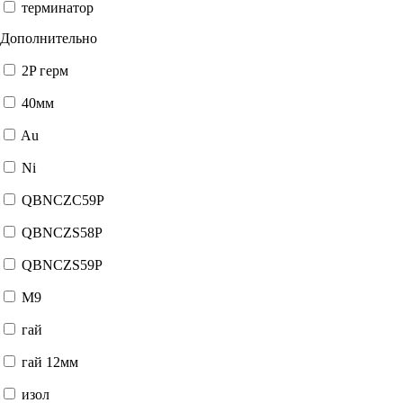
терминатор
Дополнительно
2P герм
40мм
Au
Ni
QBNCZC59P
QBNCZS58P
QBNCZS59P
М9
гай
гай 12мм
изол