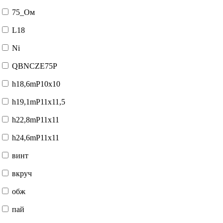
75_Ом
L18
Ni
QBNCZE75P
h18,6mP10x10
h19,1mP11x11,5
h22,8mP11x11
h24,6mP11x11
винт
вкруч
обж
пай