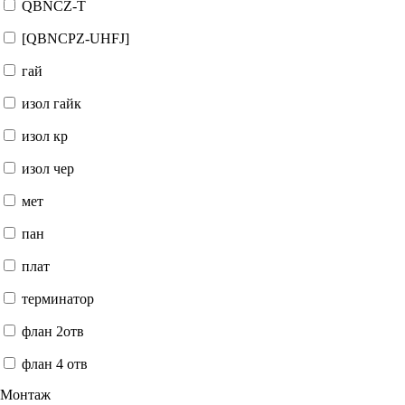
QBNCZ-T
[QBNCPZ-UHFJ]
гай
изол гайк
изол кр
изол чер
мет
пан
плат
терминатор
флан 2отв
флан 4 отв
Монтаж