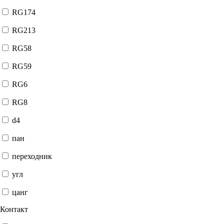
RG174
RG213
RG58
RG59
RG6
RG8
d4
пан
переходник
угл
цанг
Контакт