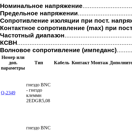
Номинальное напряжение
..........................
Предельное напряжении
.......................
Сопротивление изоляции при пост. напря
Контактное сопротивление (max) при пост
Частотный диапазон
....................................
КСВН
............................................................
Волновое сопротивление (импеданс)
.......
Номер или
доп.
Тип
Кабель
Контакт
Монтаж
Дополнит
параметры
гнездо BNC
- гнездо
Q-2349
клеммн
2EDGR5,08
гнездо BNC