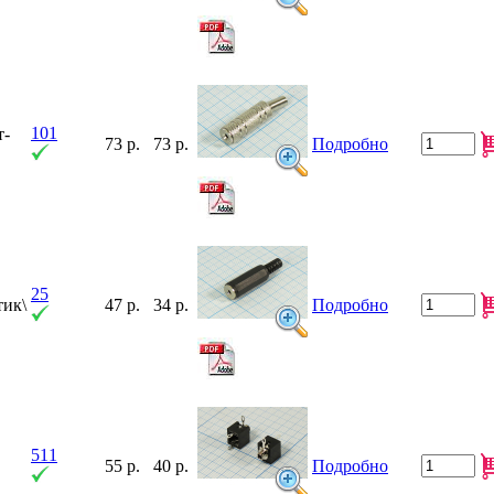
101
т-
73 р.
73 р.
Подробно
25
тик\
47 р.
34 р.
Подробно
511
55 р.
40 р.
Подробно