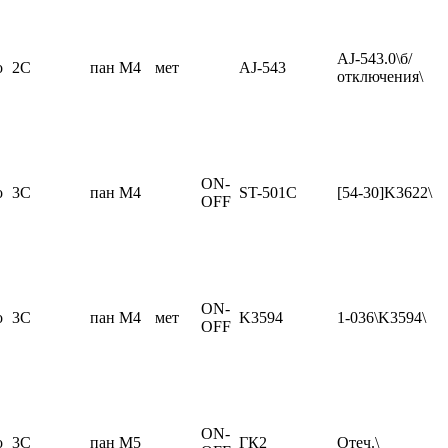
AJ-543.0\б/
о
2C
пан М4
мет
AJ-543
отключения\
ON-
о
3C
пан М4
ST-501C
[54-30]K3622\
OFF
ON-
о
3C
пан М4
мет
K3594
1-036\K3594\
OFF
ON-
о
3C
пан М5
ГК2
Отеч.\