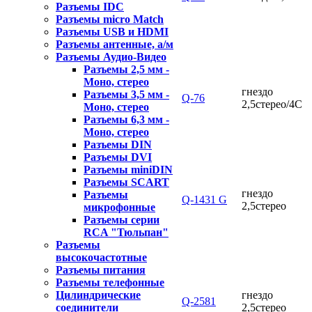
Разъемы IDC
Разъемы micro Match
Разъемы USB и HDMI
Разъемы антенные, а/м
Разъемы Аудио-Видео
Разъемы 2,5 мм -
Моно, стерео
гнездо
Разъемы 3,5 мм -
Q-76
2,5стерео/4C
Моно, стерео
Разъемы 6,3 мм -
Моно, стерео
Разъемы DIN
Разъемы DVI
Разъемы miniDIN
Разъемы SCART
гнездо
Разъемы
Q-1431 G
2,5стерео
микрофонные
Разъемы серии
RCA "Тюльпан"
Разъемы
высокочастотные
Разъемы питания
Разъемы телефонные
Цилиндрические
гнездо
Q-2581
соединители
2,5стерео