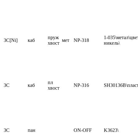
пруж
1-035\метал\цве
3C[Ni]
каб
мет
NP-318
хвост
никель\
пл
3C
каб
NP-316
SH30136B\плас
хвост
3C
пан
ON-OFF
K3623\