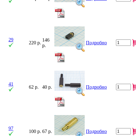
29
146
220 р.
Подробно
р.
41
62 р.
40 р.
Подробно
97
100 р.
67 р.
Подробно