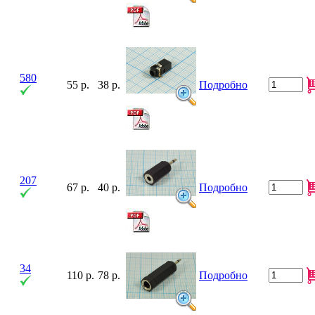
580
55 р.
38 р.
Подробно
207
67 р.
40 р.
Подробно
34
110 р.
78 р.
Подробно