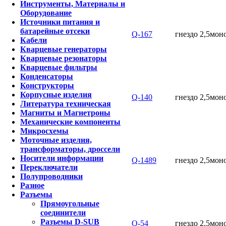
Инструменты, Материалы и
Оборудование
Источники питания и
батарейные отсеки
Q-167
гнездо 2,5мон
Кабели
Кварцевые генераторы
Кварцевые резонаторы
Кварцевые фильтры
Конденсаторы
Конструкторы
Корпусные изделия
Q-140
гнездо 2,5мон
Литература техническая
Магниты и Магнетроны
Механические компоненты
Микросхемы
Моточные изделия,
трансформаторы, дроссели
Носители информации
Q-1489
гнездо 2,5мон
Переключатели
Полупроводники
Разное
Разъемы
Прямоугольные
соединители
Разъемы D-SUB
Q-54
гнездо 2,5мон