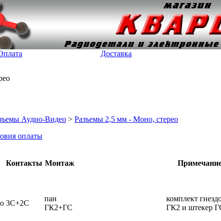
Оплата
Доставка
рео
зъемы Аудио-Видео
>
Разъемы 2,5 мм - Моно, стерео
овия оплаты
Контакты
Монтаж
Примечани
пан
комплект гнезд
до
3C+2C
ГК2+ГС
ГК2 и штекер Г