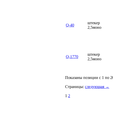
штекер
Q-40
2,5моно
штекер
Q-1770
2,5моно
Показаны позиции с 1 по 2
Страницы:
следующая →
1
2