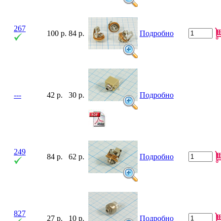
267
100 р.
84 р.
Подробно
---
42 р.
30 р.
Подробно
249
84 р.
62 р.
Подробно
827
27 р.
10 р.
Подробно