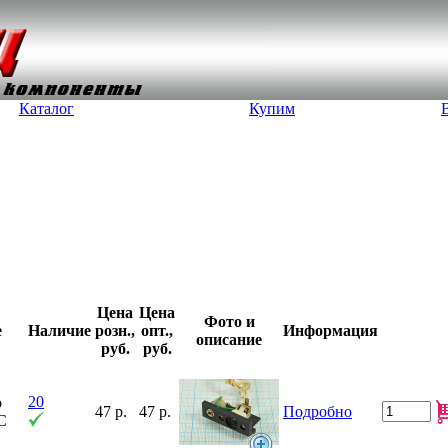
Каталог
Купим
Цена
Цена
Фото и
е
Наличие
розн.,
опт.,
Информация
описание
руб.
руб.
20
о
47 р.
47 р.
Подробно
С