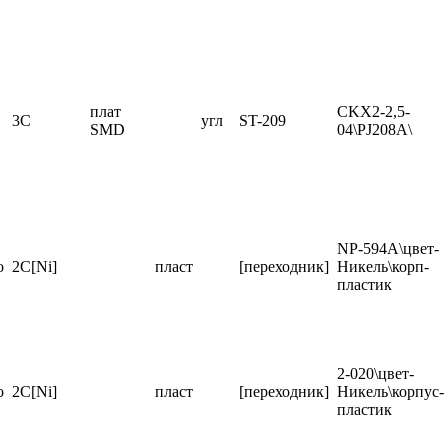
плат
CKX2-2,5-
3C
угл
ST-209
SMD
04\PJ208A\
NP-594A\цвет-
о
2C[Ni]
пласт
[переходник]
Никель\корп-
пластик
2-020\цвет-
о
2C[Ni]
пласт
[переходник]
Никель\корпус-
пластик