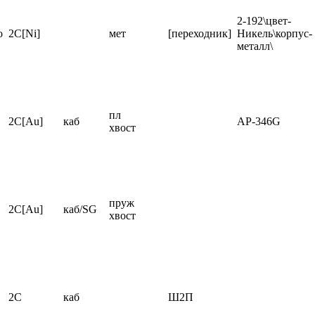
2-192\цвет-
о
2C[Ni]
мет
[переходник]
Никель\корпус-
металл\
пл
2C[Au]
каб
AP-346G
хвост
пруж
2C[Au]
каб/SG
хвост
2C
каб
Ш2П