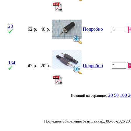
28
62 р.
40 р.
Подробно
134
47 р.
20 р.
Подробно
20
50
100
2
Позиций на странице:
Последнее обновление базы данных: 06-08-2026 20