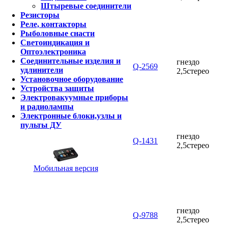
Штыревые соединители
Резисторы
Реле, контакторы
Рыболовные снасти
Светоиндикация и
Оптоэлектроника
Соединительные изделия и
гнездо
Q-2569
удлинители
2,5стерео
Установочное оборудование
Устройства защиты
Электровакуумные приборы
и радиолампы
Электронные блоки,узлы и
пульты ДУ
гнездо
Q-1431
2,5стерео
Мобильная версия
гнездо
Q-9788
2,5стерео