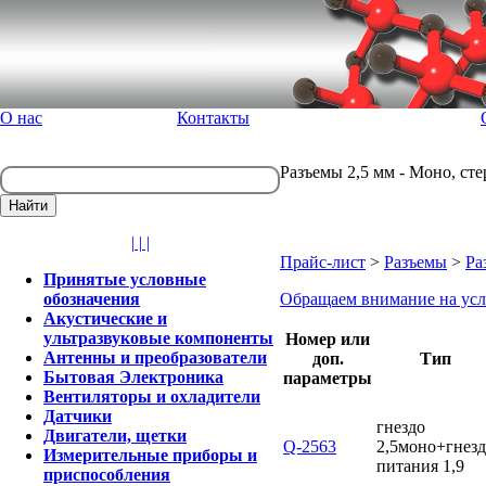
О нас
Контакты
Разъемы 2,5 мм - Моно, сте
| | |
Прайс-лист
>
Разъемы
>
Ра
Принятые условные
обозначения
Обращаем внимание на усл
Акустические и
ультразвуковые компоненты
Номер или
Антенны и преобразователи
доп.
Тип
Бытовая Электроника
параметры
Вентиляторы и охладители
Датчики
гнездо
Двигатели, щетки
Q-2563
2,5моно+гнез
Измерительные приборы и
питания 1,9
приспособления