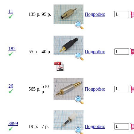
11
135 р.
95 р.
Подробно
182
55 р.
40 р.
Подробно
26
510
565 р.
Подробно
р.
3899
19 р.
7 р.
Подробно