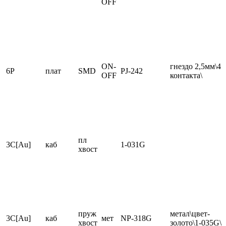
OFF
ON-
гнездо 2,5мм\4
6P
плат
SMD
PJ-242
OFF
контакта\
пл
3C[Au]
каб
1-031G
хвост
пруж
метал\цвет-
3C[Au]
каб
мет
NP-318G
хвост
золото\1-035G\