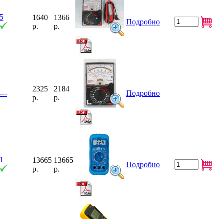
5
1640
1366
Подробно
р.
р.
2325
2184
---
Подробно
р.
р.
1
13665
13665
Подробно
р.
р.