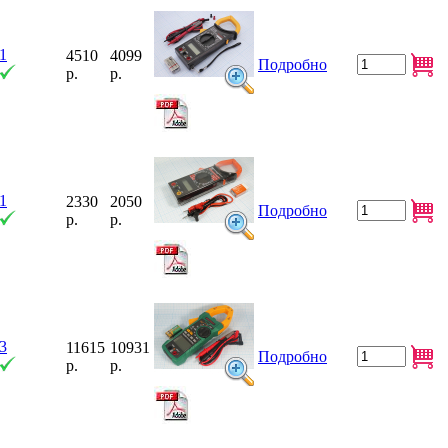
1
4510
4099
Подробно
р.
р.
1
2330
2050
Подробно
р.
р.
3
11615
10931
Подробно
р.
р.