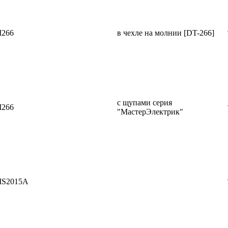
266
в чехле на молнии [DT-266]
с щупами серия
266
"МастерЭлектрик"
S2015A