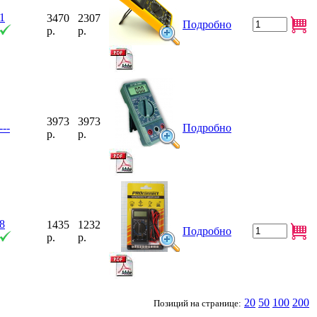
1
3470
2307
Подробно
р.
р.
3973
3973
---
Подробно
р.
р.
8
1435
1232
Подробно
р.
р.
20
50
100
200
Позиций на странице: