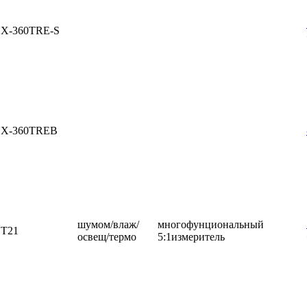
X-360TRE-S
X-360TREB
шумом/влаж/
многофунциональный
T21
освещ/термо
5:1измеритель