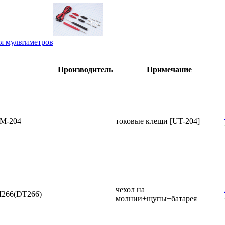
я мультиметров
Производитель
Примечание
M-204
токовые клещи [UT-204]
чехол на
266(DT266)
молнии+щупы+батарея