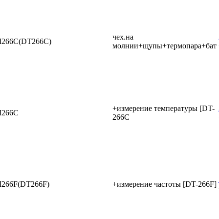
чех.на
266C(DT266C)
молнии+щупы+термопара+бат
+измерение температуры [DT-
266C
266C
266F(DT266F)
+измерение частоты [DT-266F]