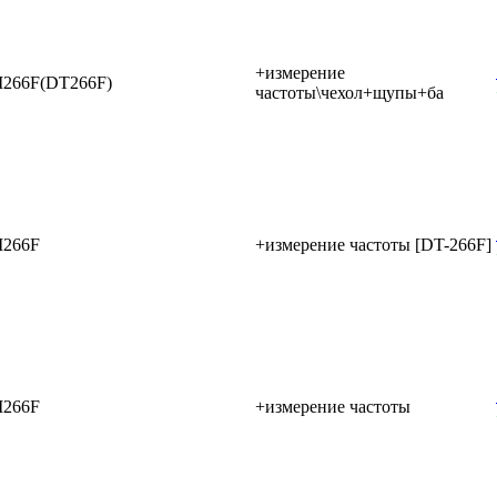
+измерение
266F(DT266F)
частоты\чехол+щупы+ба
266F
+измерение частоты [DT-266F]
266F
+измерение частоты