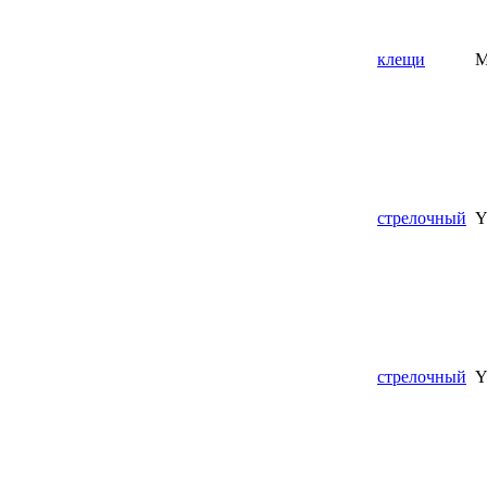
клещи
M
стрелочный
Y
стрелочный
Y