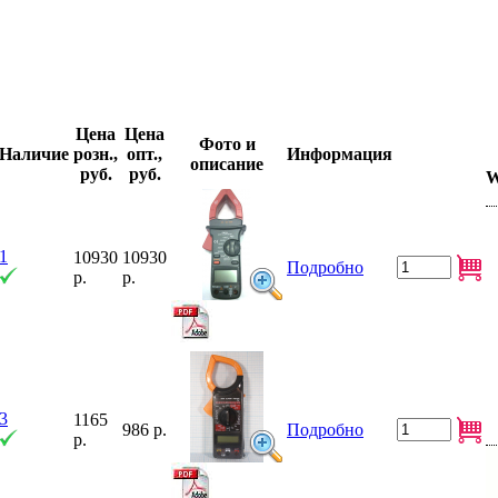
Цена
Цена
Фото и
Наличие
розн.,
опт.,
Информация
описание
руб.
руб.
W
1
10930
10930
Подробно
р.
р.
3
1165
986 р.
Подробно
р.