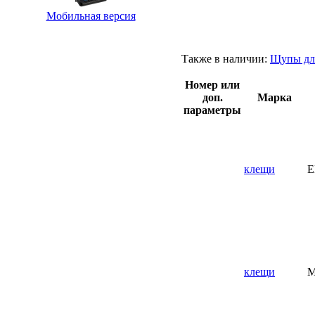
Мобильная версия
Также в наличии:
Щупы дл
Номер или
доп.
Марка
параметры
клещи
E
клещи
M