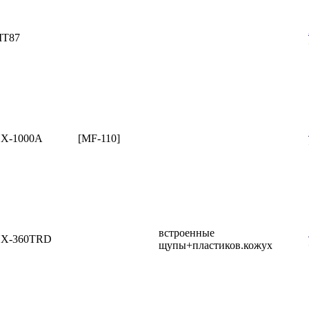
T87
X-1000A
[MF-110]
встроенные
X-360TRD
щупы+пластиков.кожух