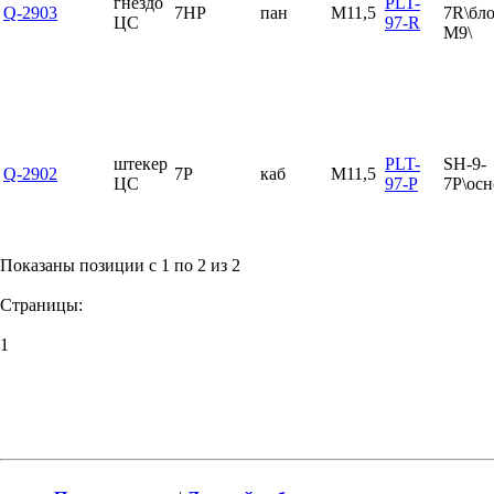
гнездо
PLT-
Q-2903
7HP
пан
М11,5
7R\бл
ЦС
97-R
М9\
штекер
PLT-
SH-9-
Q-2902
7P
каб
М11,5
ЦС
97-P
7P\осн
Показаны позиции с 1 по 2 из 2
Страницы:
1