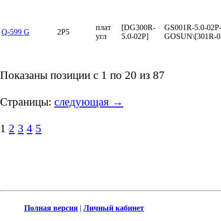
плат
[DG300R-
GS001R-5.0-02P
Q-599 G
2P5
угл
5.0-02P]
GOSUN\[301R-0
Показаны позиции с 1 по 20 из 87
Страницы:
следующая →
1
2
3
4
5
Полная версия
|
Личный кабинет