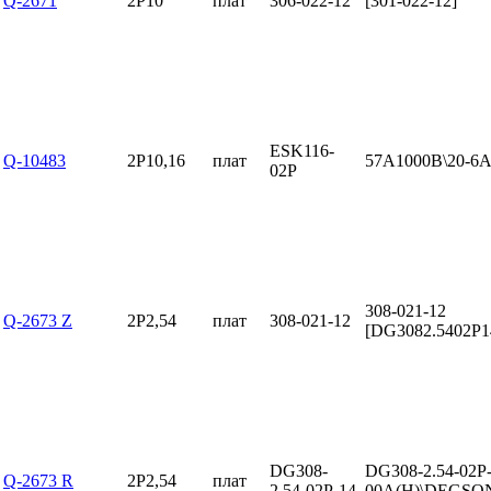
Q-2671
2P10
плат
306-022-12
[301-022-12]
ESK116-
Q-10483
2P10,16
плат
57А1000В\20-6
02P
308-021-12
Q-2673 Z
2P2,54
плат
308-021-12
[DG3082.5402P1
DG308-
DG308-2.54-02P-
Q-2673 R
2P2,54
плат
2.54-02P-14
00A(H)\DEGSO