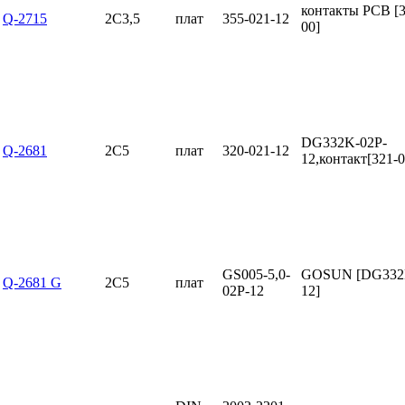
контакты PCB [3
Q-2715
2C3,5
плат
355-021-12
00]
DG332K-02P-
Q-2681
2C5
плат
320-021-12
12,контакт[321-
GS005-5,0-
GOSUN [DG332
Q-2681 G
2C5
плат
02P-12
12]