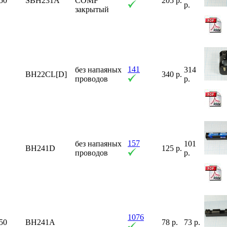
50
SBH231A
COMF
205 р.
р.
закрытый
141
без напаяных
314
BH22CL[D]
340 р.
проводов
р.
157
без напаяных
101
BH241D
125 р.
проводов
р.
1076
50
BH241A
78 р.
73 р.