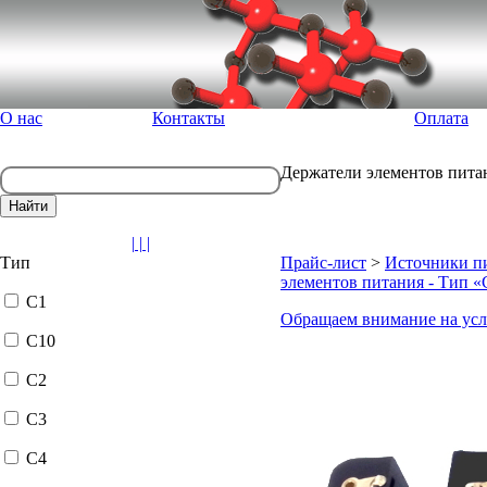
О нас
Контакты
Оплата
Держатели элементов пита
| | |
Тип
Прайс-лист
>
Источники пи
элементов питания - Тип «
C1
Обращаем внимание на усл
C10
C2
C3
C4