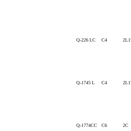
Q-226 LC
C4
2L1
Q-1745 L
C4
2L1
Q-1774CC
C6
2C