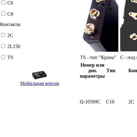
C6
C8
Контакты
2C
2L150
TS
TS - тип "Крона"
С - под
Номер или
доп.
Тип
Кон
параметры
Мобильная версия
Q-10569C
C10
2C