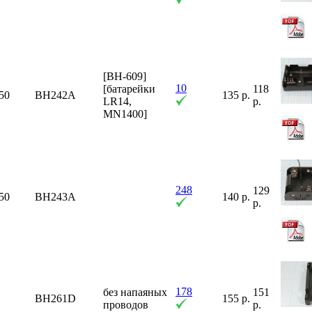
[BH-609]
10
[батарейки
118
50
BH242A
135 р.
LR14,
р.
MN1400]
248
129
50
BH243A
140 р.
р.
178
без напаяных
151
BH261D
155 р.
проводов
р.