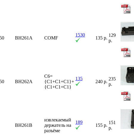
1530
129
50
BH261A
COMF
135 р.
р.
C6=
135
235
50
BH262A
{C1+C1+C1}+
240 р.
р.
{C1+C1+C1}
извлекаемый
189
151
BH261B
держатель на
155 р.
р.
разъёме