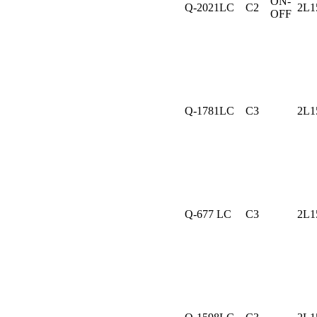
ON-
Q-2021LC
C2
2L1
OFF
Q-1781LC
C3
2L1
Q-677 LC
C3
2L1