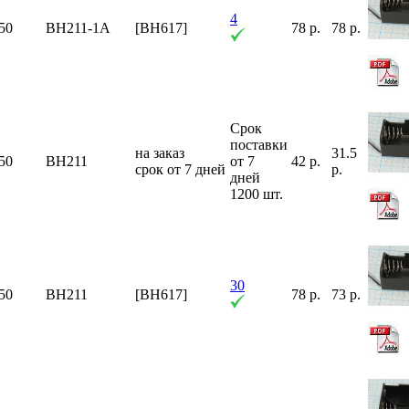
4
50
BH211-1A
[BH617]
78 р.
78 р.
Срок
поставки
на заказ
31.5
50
BH211
от 7
42 р.
срок от 7 дней
р.
дней
1200 шт.
30
50
BH211
[BH617]
78 р.
73 р.