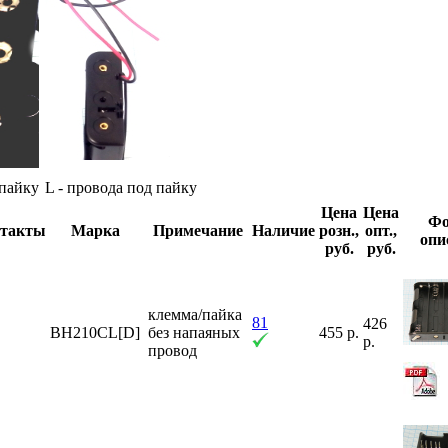
 пайку
L - провода под пайку
Цена
Цена
Фо
такты
Марка
Примечание
Наличие
розн.,
опт.,
опи
руб.
руб.
клемма/пайка
81
426
BH210CL[D]
без напаяных
455 р.
р.
провод