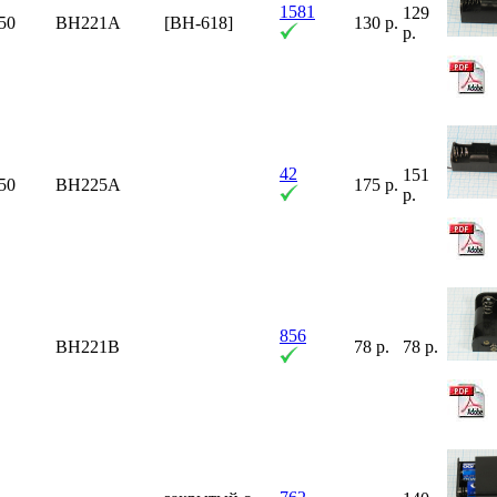
1581
129
50
BH221A
[BH-618]
130 р.
р.
42
151
50
BH225A
175 р.
р.
856
BH221B
78 р.
78 р.