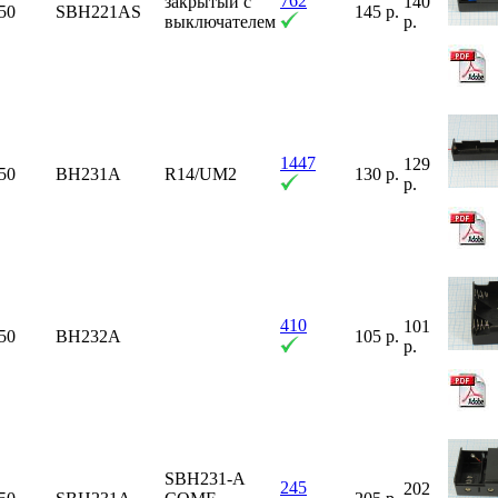
762
закрытый с
140
50
SBH221AS
145 р.
выключателем
р.
1447
129
50
BH231A
R14/UM2
130 р.
р.
410
101
50
BH232A
105 р.
р.
SBH231-A
245
202