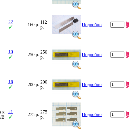
22
112
160 р.
Подробно
р.
10
250
250 р.
Подробно
р.
16
200
200 р.
Подробно
р.
21
я к
275
275 р.
Подробно
/B
р.