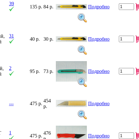
39
135 р.
84 р.
Подробно
31
й,
40 р.
30 р.
Подробно
й
2
й,
95 р.
73 р.
Подробно
й
454
---
475 р.
Подробно
р.
1
Т
476
475 р.
Подробно
р.