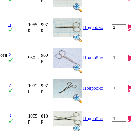
5
1055
997
Подробно
р.
р.
2
зогн
960
960 р.
Подробно
р.
7
1055
997
Подробно
р.
р.
3
1055
818
Подробно
р.
р.