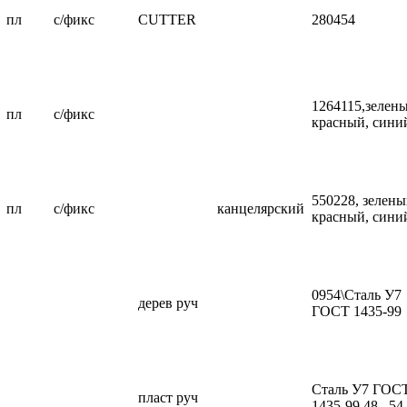
пл
с/фикс
CUTTER
280454
1264115,зелены
пл
с/фикс
красный, сини
550228, зелены
пл
с/фикс
канцелярский
красный, сини
0954\Сталь У7
дерев руч
ГОСТ 1435-99
Сталь У7 ГОС
пласт руч
1435-99 48...54