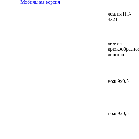
Мобильная версия
лезвия HT-
3321
лезвия
крюкообразно
двойное
нож 9x0,5
нож 9x0,5