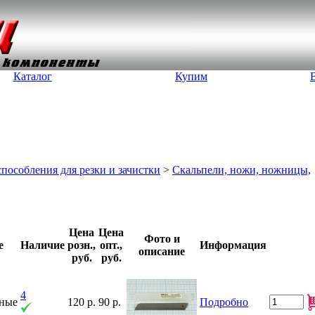
Каталог
Купим
особления для резки и зачистки
>
Скальпели, ножи, ножницы,
Цена
Цена
Фото и
е
Наличие
розн.,
опт.,
Информация
описание
руб.
руб.
4
нные
120 р.
90 р.
Подробно