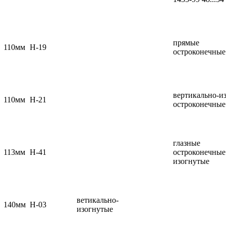
прямые
110мм
Н-19
остроконечные
вертикально-и
110мм
Н-21
остроконечные
глазные
113мм
Н-41
остроконечные
изогнутые
ветикально-
140мм
Н-03
изогнутые