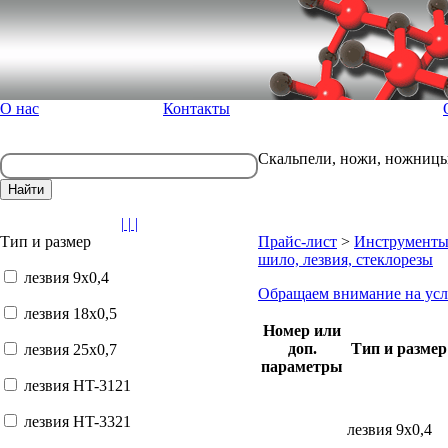
О нас
Контакты
Скальпели, ножи, ножницы,
| | |
Тип и размер
Прайс-лист
>
Инструменты
шило, лезвия, стеклорезы
лезвия 9x0,4
Обращаем внимание на усл
лезвия 18x0,5
Номер или
доп.
Тип и размер
лезвия 25x0,7
параметры
лезвия HT-3121
лезвия HT-3321
лезвия 9x0,4