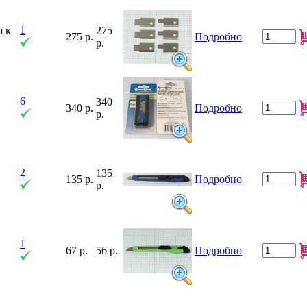
1
я к
275
275 р.
Подробно
р.
6
340
340 р.
Подробно
р.
2
135
135 р.
Подробно
р.
1
67 р.
56 р.
Подробно