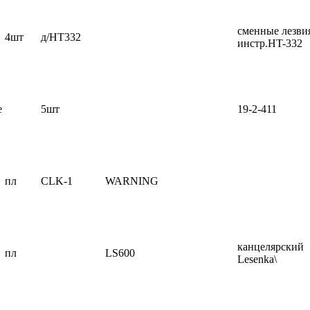
сменные лезви
4шт
д/HT332
инстр.HT-332
е
5шт
19-2-411
пл
CLK-1
WARNING
канцелярский
пл
LS600
Lesenka\