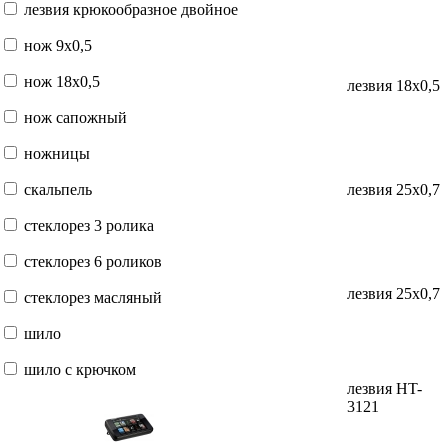
лезвия крюкообразное двойное
нож 9x0,5
нож 18x0,5
лезвия 18x0,5
нож сапожный
ножницы
скальпель
лезвия 25x0,7
стеклорез 3 ролика
стеклорез 6 роликов
лезвия 25x0,7
стеклорез масляный
шило
шило с крючком
лезвия HT-
3121