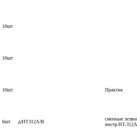
10шт
10шт
10шт
Практик
сменные лезви
6шт
д/HT312A/B
инстр.HT-312A