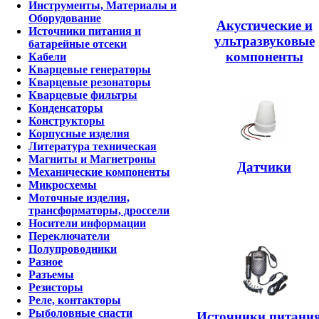
Инструменты, Материалы и
Оборудование
Акустические и
Источники питания и
ультразвуковые
батарейные отсеки
компоненты
Кабели
Кварцевые генераторы
Кварцевые резонаторы
Кварцевые фильтры
Конденсаторы
Конструкторы
Корпусные изделия
Литература техническая
Магниты и Магнетроны
Датчики
Механические компоненты
Микросхемы
Моточные изделия,
трансформаторы, дроссели
Носители информации
Переключатели
Полупроводники
Разное
Разъемы
Резисторы
Реле, контакторы
Рыболовные снасти
Источники питания