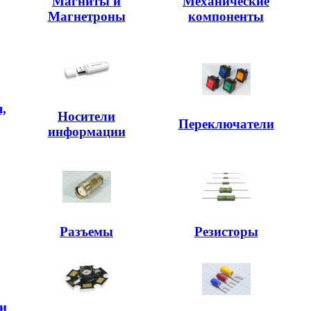
Магниты и
Механические
Магнетроны
компоненты
,
Носители
,
Переключатели
информации
Разъемы
Резисторы
и