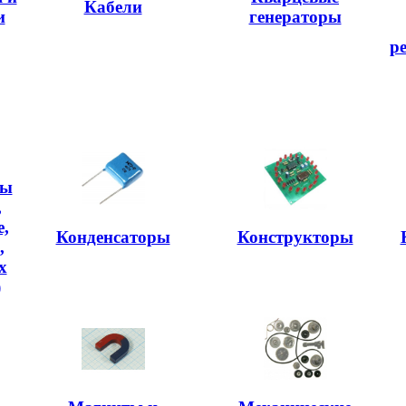
Кабели
и
генераторы
р
ры
,
,
Конденсаторы
Конструкторы
,
х
)