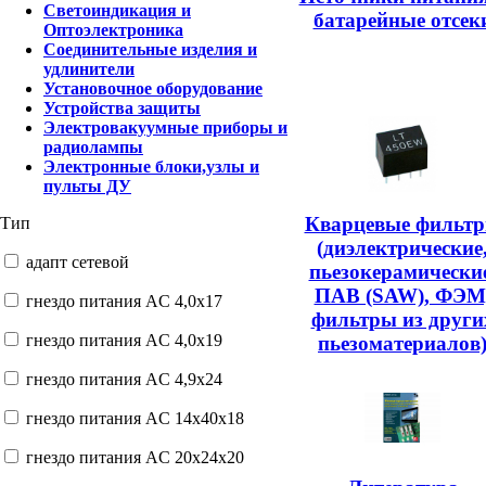
Светоиндикация и
батарейные отсек
Оптоэлектроника
Соединительные изделия и
удлинители
Установочное оборудование
Устройства защиты
Электровакуумные приборы и
радиолампы
Электронные блоки,узлы и
пульты ДУ
Кварцевые фильт
Тип
(диэлектрические
адапт сетевой
пьезокерамические
ПАВ (SAW), ФЭМ
гнездо питания AC 4,0x17
фильтры из други
гнездо питания AC 4,0x19
пьезоматериалов
гнездо питания AC 4,9x24
гнездо питания AC 14x40x18
гнездо питания AC 20x24x20