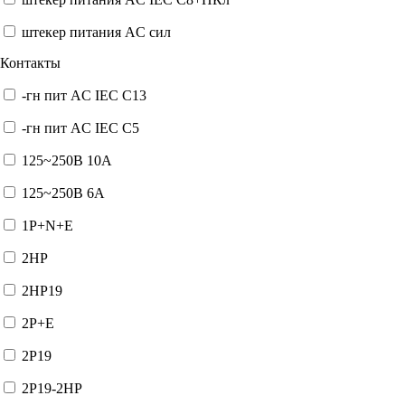
штекер питания AC сил
Контакты
-гн пит AC IEC C13
-гн пит AC IEC C5
125~250В 10А
125~250В 6А
1P+N+E
2HP
2HP19
2P+E
2P19
2P19-2HP