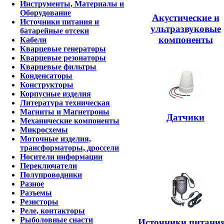
Инструменты, Материалы и
Оборудование
Акустические и
Источники питания и
ультразвуковые
батарейные отсеки
компоненты
Кабели
Кварцевые генераторы
Кварцевые резонаторы
Кварцевые фильтры
Конденсаторы
Конструкторы
Корпусные изделия
Литература техническая
Магниты и Магнетроны
Датчики
Механические компоненты
Микросхемы
Моточные изделия,
трансформаторы, дроссели
Носители информации
Переключатели
Полупроводники
Разное
Разъемы
Резисторы
Реле, контакторы
Рыболовные снасти
Источники питания