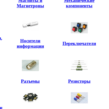
Магниты и
Механические
Магнетроны
компоненты
,
Носители
,
Переключатели
информации
Разъемы
Резисторы
и