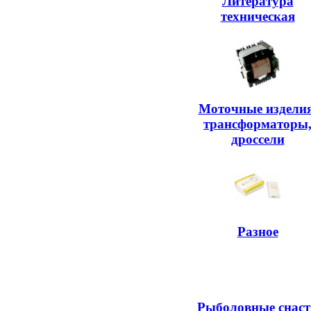
Литература
техническая
Моточные изделия
трансформаторы
дроссели
Разное
Рыболовные снаст