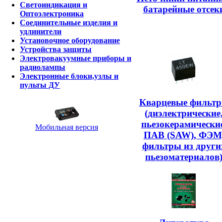
Светоиндикация и
батарейные отсек
Оптоэлектроника
Соединительные изделия и
удлинители
Установочное оборудование
Устройства защиты
Электровакуумные приборы и
радиолампы
Электронные блоки,узлы и
пульты ДУ
Кварцевые фильт
(диэлектрические
пьезокерамические
Мобильная версия
ПАВ (SAW), ФЭМ
фильтры из други
пьезоматериалов