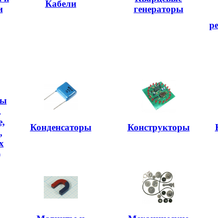
Кабели
и
генераторы
р
ры
,
,
Конденсаторы
Конструкторы
,
х
)