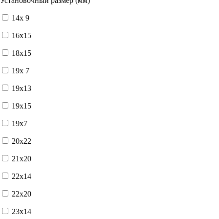
Установочный размер (мм)
14x 9
16x15
18x15
19x 7
19x13
19x15
19x7
20x22
21x20
22x14
22x20
23x14