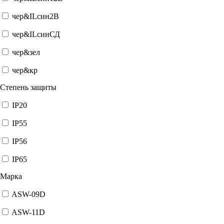
чер&ILсин2В
чер&ILсинСД
чер&зел
чер&кр
Степень защиты
IP20
IP55
IP56
IP65
Марка
ASW-09D
ASW-11D