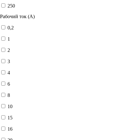
250
Рабочий ток (А)
0,2
1
2
3
4
6
8
10
15
16