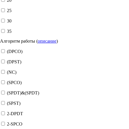
20
25
30
35
Алгоритм работы (
описание
)
(DPCO)
(DPST)
(NC)
(SPCO)
(SPDT)&(SPDT)
(SPST)
2-DPDT
2-SPCO