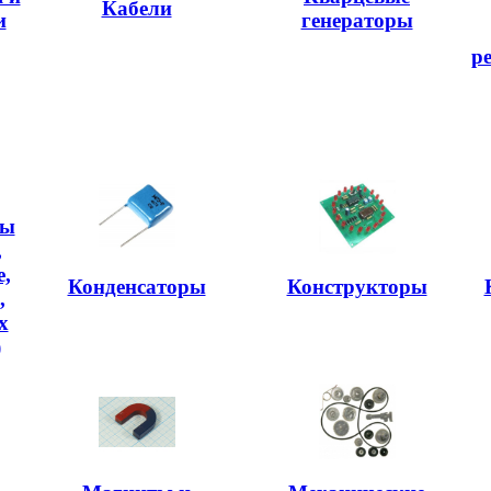
Кабели
и
генераторы
р
ры
,
,
Конденсаторы
Конструкторы
,
х
)