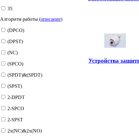
35
Алгоритм работы (
описание
)
(DPCO)
(DPST)
(NC)
Устройства защит
(SPCO)
(SPDT)&(SPDT)
(SPST)
2-DPDT
2-SPCO
2-SPST
2x(NC)&2x(NO)