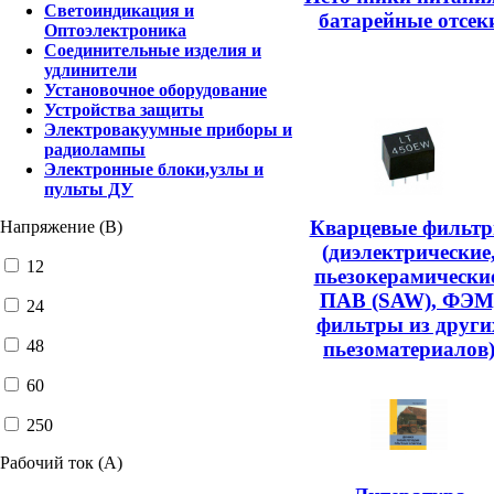
Светоиндикация и
батарейные отсек
Оптоэлектроника
Соединительные изделия и
удлинители
Установочное оборудование
Устройства защиты
Электровакуумные приборы и
радиолампы
Электронные блоки,узлы и
пульты ДУ
Кварцевые фильт
Напряжение (В)
(диэлектрические
12
пьезокерамические
ПАВ (SAW), ФЭМ
24
фильтры из други
48
пьезоматериалов
60
250
Рабочий ток (А)