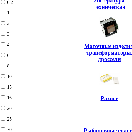
Литература
0,2
техническая
1
2
3
4
Моточные изделия
трансформаторы
6
дроссели
8
10
15
Разное
16
20
25
30
Рыболовные снаст