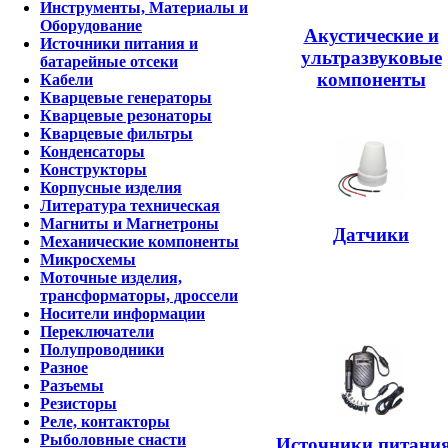
Инструменты, Материалы и
Оборудование
Акустические и
Источники питания и
ультразвуковые
батарейные отсеки
компоненты
Кабели
Кварцевые генераторы
Кварцевые резонаторы
Кварцевые фильтры
Конденсаторы
Конструкторы
Корпусные изделия
Литература техническая
Магниты и Магнетроны
Датчики
Механические компоненты
Микросхемы
Моточные изделия,
трансформаторы, дроссели
Носители информации
Переключатели
Полупроводники
Разное
Разъемы
Резисторы
Реле, контакторы
Рыболовные снасти
Источники питания