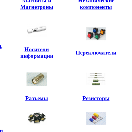
Магниты и
Механические
Магнетроны
компоненты
,
Носители
,
Переключатели
информации
Разъемы
Резисторы
и