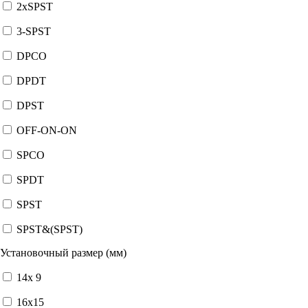
2xSPST
3-SPST
DPCO
DPDT
DPST
OFF-ON-ON
SPCO
SPDT
SPST
SPST&(SPST)
Установочный размер (мм)
14x 9
16x15