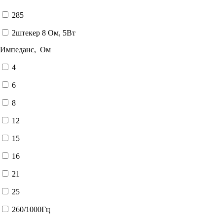
285
2штекер 8 Ом, 5Вт
Импеданс, Ом
4
6
8
12
15
16
21
25
260/1000Гц