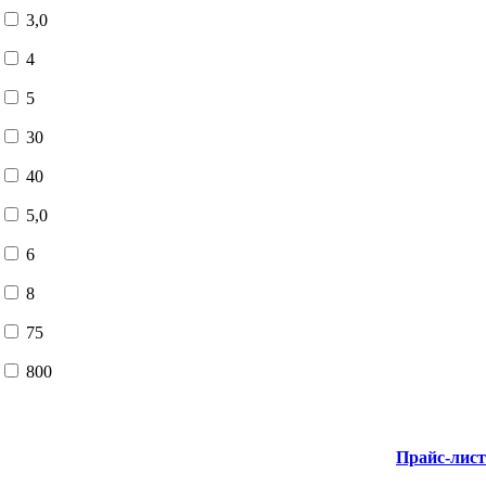
3,0
4
5
30
40
5,0
6
8
75
800
Прайс-лис