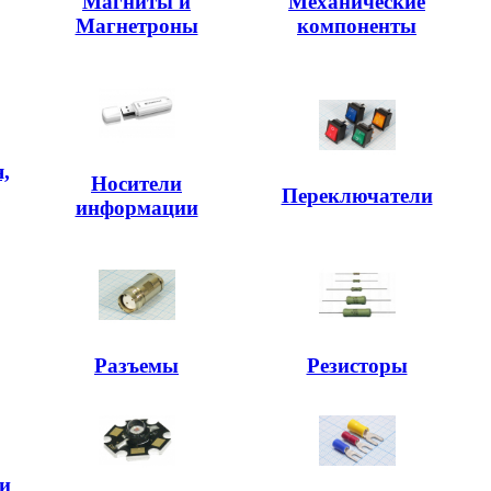
Магниты и
Механические
Магнетроны
компоненты
,
Носители
,
Переключатели
информации
Разъемы
Резисторы
и