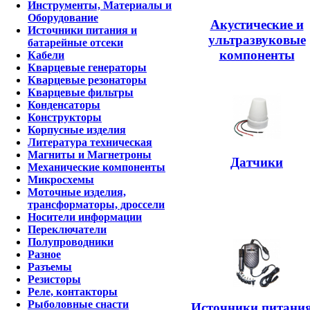
Инструменты, Материалы и
Оборудование
Акустические и
Источники питания и
ультразвуковые
батарейные отсеки
компоненты
Кабели
Кварцевые генераторы
Кварцевые резонаторы
Кварцевые фильтры
Конденсаторы
Конструкторы
Корпусные изделия
Литература техническая
Магниты и Магнетроны
Датчики
Механические компоненты
Микросхемы
Моточные изделия,
трансформаторы, дроссели
Носители информации
Переключатели
Полупроводники
Разное
Разъемы
Резисторы
Реле, контакторы
Рыболовные снасти
Источники питания