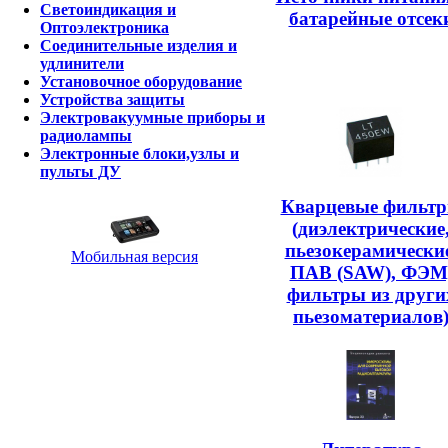
Светоиндикация и
батарейные отсек
Оптоэлектроника
Соединительные изделия и
удлинители
Установочное оборудование
Устройства защиты
Электровакуумные приборы и
радиолампы
Электронные блоки,узлы и
пульты ДУ
Кварцевые фильт
(диэлектрические
пьезокерамические
Мобильная версия
ПАВ (SAW), ФЭМ
фильтры из други
пьезоматериалов