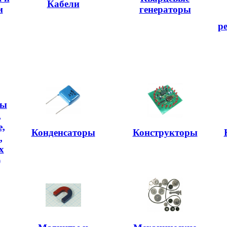
Кабели
и
генераторы
р
ры
,
,
Конденсаторы
Конструкторы
,
х
)