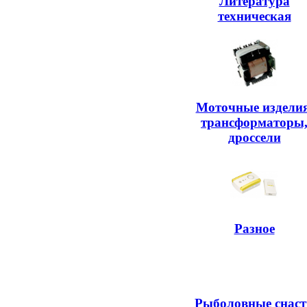
Литература
техническая
Моточные изделия
трансформаторы
дроссели
Разное
Рыболовные снаст