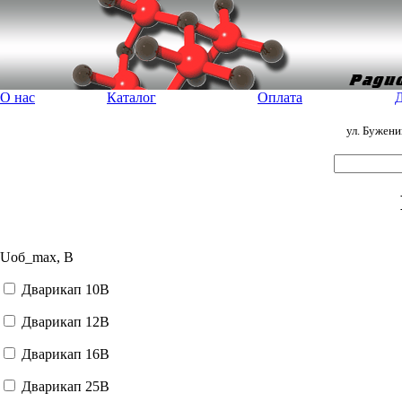
О нас
Каталог
Оплата
Д
ул. Бужен
Uoб_max, В
Дварикап 10В
Дварикап 12В
Дварикап 16В
Дварикап 25В