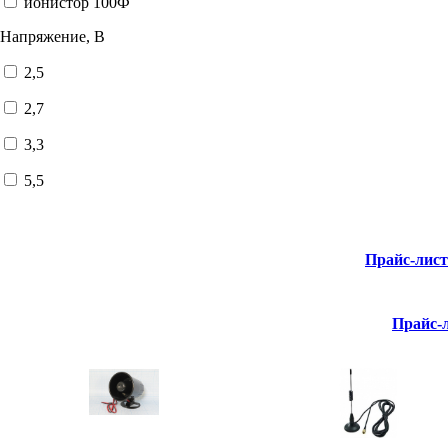
ионистор 100Ф
Напряжение, В
2,5
2,7
3,3
5,5
Прайс-лис
Прайс-