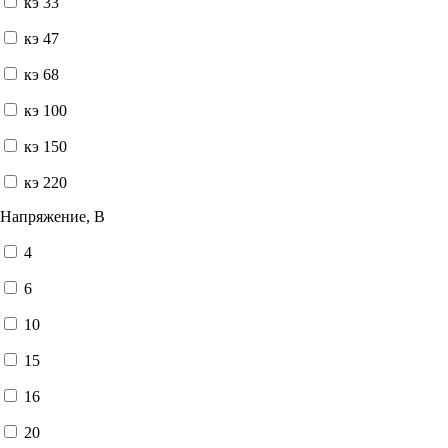
кэ 33
кэ 47
кэ 68
кэ 100
кэ 150
кэ 220
Напряжение, В
4
6
10
15
16
20