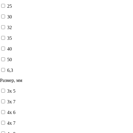
25
30
32
35
40
50
6,3
Размер, мм
3x 5
3x 7
4x 6
4x 7