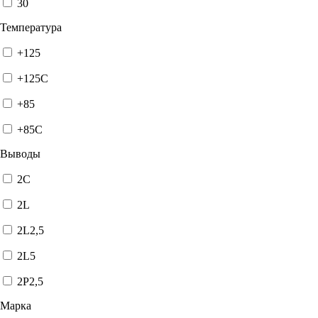
30
Температура
+125
+125C
+85
+85C
Выводы
2C
2L
2L2,5
2L5
2P2,5
Марка