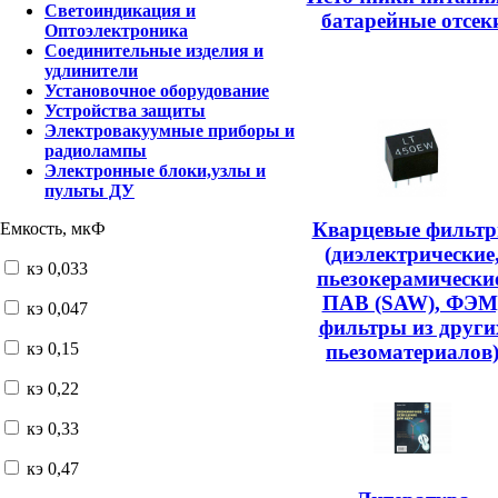
Светоиндикация и
батарейные отсек
Оптоэлектроника
Соединительные изделия и
удлинители
Установочное оборудование
Устройства защиты
Электровакуумные приборы и
радиолампы
Электронные блоки,узлы и
пульты ДУ
Кварцевые фильт
Емкость, мкФ
(диэлектрические
кэ 0,033
пьезокерамические
ПАВ (SAW), ФЭМ
кэ 0,047
фильтры из други
кэ 0,15
пьезоматериалов
кэ 0,22
кэ 0,33
кэ 0,47