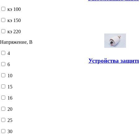
кэ 100
кэ 150
кэ 220
Напряжение, В
4
Устройства защит
6
10
15
16
20
25
30