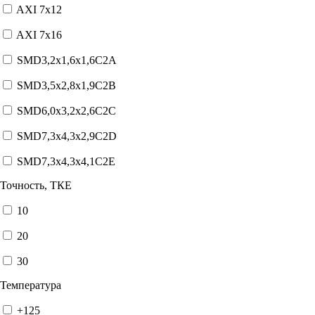
AXI 7x12
AXI 7x16
SMD3,2x1,6x1,6C2A
SMD3,5x2,8x1,9C2B
SMD6,0x3,2x2,6C2C
SMD7,3x4,3x2,9C2D
SMD7,3x4,3x4,1C2E
Точность, ТКЕ
10
20
30
Температура
+125