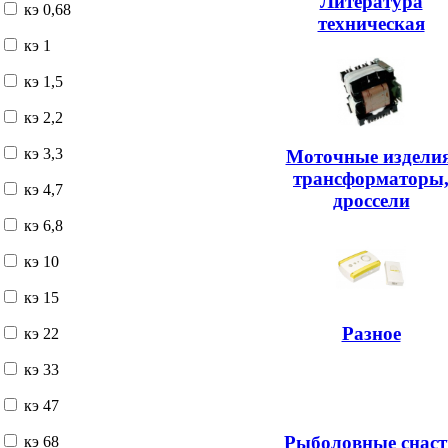
Литература
кэ 0,68
техническая
кэ 1
кэ 1,5
кэ 2,2
кэ 3,3
Моточные изделия
трансформаторы
кэ 4,7
дроссели
кэ 6,8
кэ 10
кэ 15
Разное
кэ 22
кэ 33
кэ 47
Рыболовные снаст
кэ 68