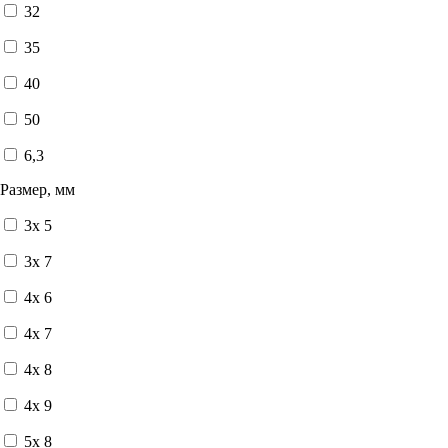
32
35
40
50
6,3
Размер, мм
3x 5
3x 7
4x 6
4x 7
4x 8
4x 9
5x 8