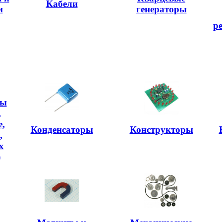
Кабели
и
генераторы
р
ры
,
,
Конденсаторы
Конструкторы
,
х
)