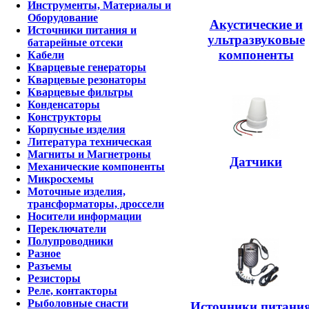
Инструменты, Материалы и
Оборудование
Акустические и
Источники питания и
ультразвуковые
батарейные отсеки
компоненты
Кабели
Кварцевые генераторы
Кварцевые резонаторы
Кварцевые фильтры
Конденсаторы
Конструкторы
Корпусные изделия
Литература техническая
Магниты и Магнетроны
Датчики
Механические компоненты
Микросхемы
Моточные изделия,
трансформаторы, дроссели
Носители информации
Переключатели
Полупроводники
Разное
Разъемы
Резисторы
Реле, контакторы
Рыболовные снасти
Источники питания