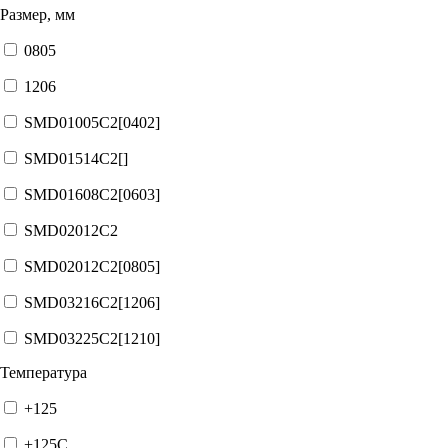
Размер, мм
0805
1206
SMD01005C2[0402]
SMD01514C2[]
SMD01608C2[0603]
SMD02012C2
SMD02012C2[0805]
SMD03216C2[1206]
SMD03225C2[1210]
Температура
+125
+125C