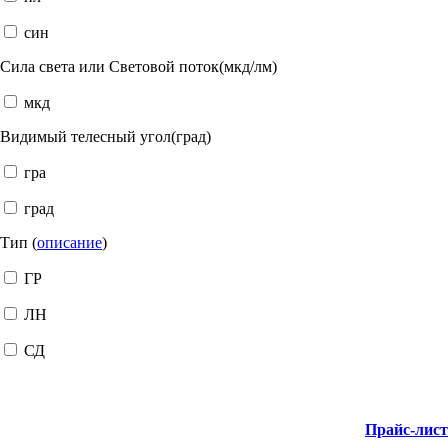
син
Сила света или Световой поток(мкд/лм)
мкд
Видимый телесный угол(град)
гра
град
Тип (
описание
)
ГР
ЛН
СД
Прайс-лис