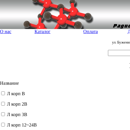
О нас
Каталог
Оплата
Д
ул. Бужен
Название
Л корп В
Л корп 2В
Л корп 3В
Л корп 12~24В