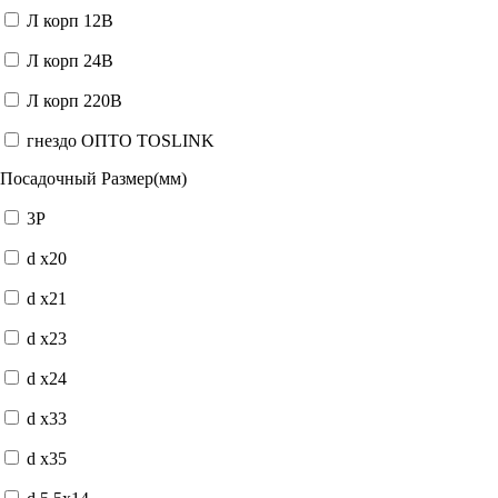
Л корп 12В
Л корп 24В
Л корп 220В
гнездо ОПТО TOSLINK
Посадочный Размер(мм)
3P
d x20
d x21
d x23
d x24
d x33
d x35