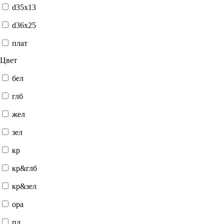
d35x13
d36x25
плат
Цвет
бел
глб
жел
зел
кр
кр&глб
кр&зел
ора
пл