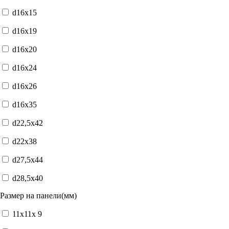
d16x15
d16x19
d16x20
d16x24
d16x26
d16x35
d22,5x42
d22x38
d27,5x44
d28,5x40
Размер на панели(мм)
11x11x 9