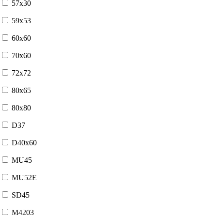
57x30
59x53
60x60
70x60
72x72
80x65
80x80
D37
D40x60
MU45
MU52E
SD45
М4203