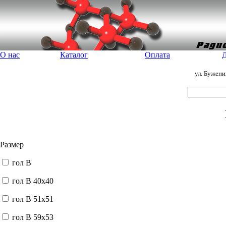
О нас
Каталог
Оплата
Д
ул. Бужен
Размер
гол В
гол В 40x40
гол В 51x51
гол В 59x53