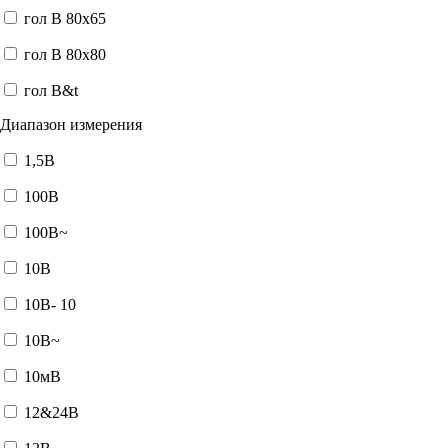
гол В 80x65
гол В 80x80
гол В&t
Диапазон измерения
1,5В
100В
100В~
10В
10В- 10
10В~
10мВ
12&24В