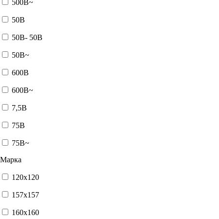
500В~
50В
50В- 50В
50В~
600В
600В~
7,5В
75В
75В~
Марка
120x120
157x157
160x160