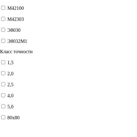
М42100
М42303
Э8030
Э8032М1
Класс точности
1,5
2,0
2,5
4,0
5,0
80x80