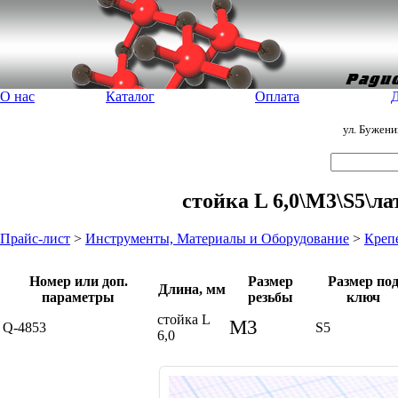
О нас
Каталог
Оплата
Д
ул. Бужен
стойка L 6,0\М3\S5\л
Прайс-лист
>
Инструменты, Материалы и Оборудование
>
Креп
Номер или доп.
Размер
Размер по
Длина, мм
параметры
резьбы
ключ
стойка L
М3
Q-4853
S5
6,0