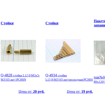
Пакет
Стойки
Стойки
запаи
Q-4828
Q-4934
стойка L12,0\М3x5-
стойка
пак№
М3\S5\лат\\PCHSN
L15,0\М3\S5\лат\проходная\PCHSS
80x120\
Цена от:
20 руб.
Цена от:
19 руб.