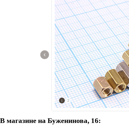
‹
1
2
В магазине на Буженинова, 16: