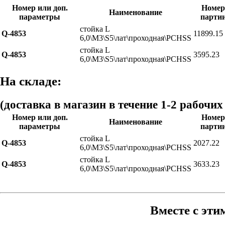
Номер или доп.
Номер
Наименование
параметры
парти
стойка L
Q-4853
11899.15
6,0\М3\S5\лат\проходная\PCHSS
стойка L
Q-4853
3595.23
6,0\М3\S5\лат\проходная\PCHSS
На складе:
(доставка в магазин в течение 1-2 рабочих
Номер или доп.
Номер
Наименование
параметры
парти
стойка L
Q-4853
2027.22
6,0\М3\S5\лат\проходная\PCHSS
стойка L
Q-4853
3633.23
6,0\М3\S5\лат\проходная\PCHSS
Вместе с эти