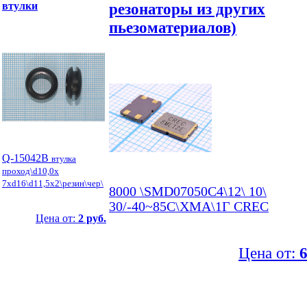
втулки
резонаторы из других
пьезоматериалов)
Q-15042B
втулка
проход\d10,0x
7xd16\d11,5x2\резин\чер\
8000 \SMD07050C4\12\ 10\
30/-40~85C\XMA\1Г CREC
Цена от:
2 руб.
Цена от:
6