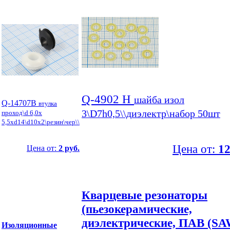
Q-4902 Н
шайба изол
Q-14707B
втулка
3\D7h0,5\\диэлектр\набор 50шт
проход\d 6,0x
5,5xd14\d10x2\резин\чер\\
Цена от:
12
Цена от:
2 руб.
Кварцевые резонаторы
(пьезокерамические,
диэлектрические, ПАВ (SA
Изоляционные