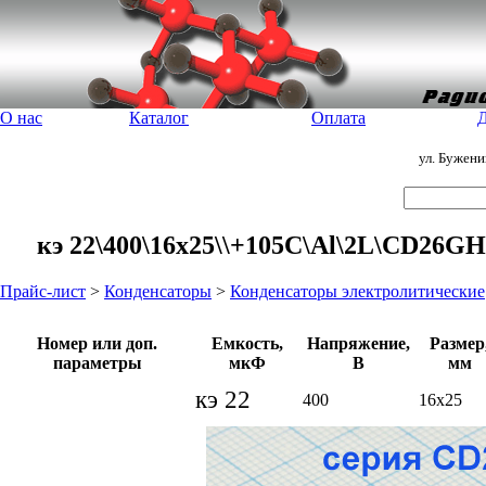
О нас
Каталог
Оплата
Д
ул. Бужен
кэ 22\400\16x25\\+105C\Al\2L\CD26G
Прайс-лист
>
Конденсаторы
>
Конденсаторы электролитические
Номер или доп.
Емкость,
Напряжение,
Размер
параметры
мкФ
В
мм
кэ 22
400
16x25