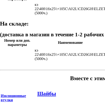
кэ
22\400\16x25\\+105C\Al\2L\CD26GH\ELZE
(5000ч.)
На складе:
(доставка в магазин в течение 1-2 рабочих
Номер или доп.
Наименование
параметры
кэ
22\400\16x25\\+105C\Al\2L\CD26GH\ELZE
(5000ч.)
Вместе с эти
Шайбы
Изоляционные
втулки