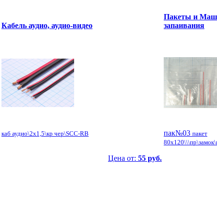
Пакеты и Маш
Кабель аудио, аудио-видео
запаивания
пак№03
каб аудио\2x1,5\кр чер\SCC-RB
пакет
80x120\\\пр\замок
Цена от:
55 руб.