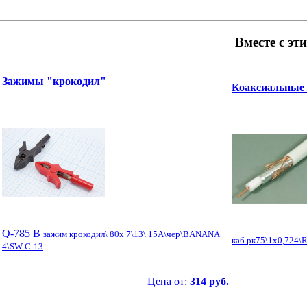
Вместе с эт
Зажимы "крокодил"
Коаксиальные 
Q-785 B
зажим крокодил\ 80x 7\13\ 15А\чер\BANANA
каб рк75\1x0,724\
4\SW-C-13
Цена от:
314 руб.