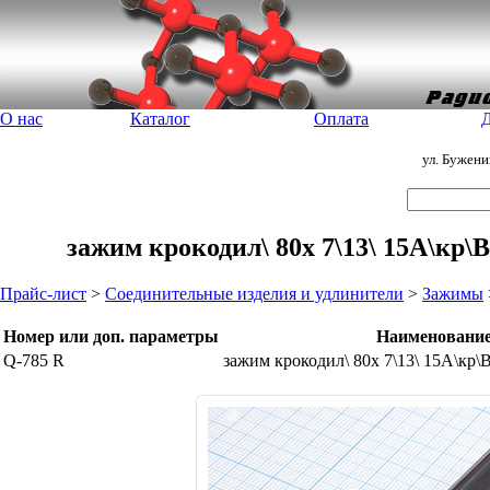
О нас
Каталог
Оплата
Д
ул. Бужен
зажим крокодил\ 80x 7\13\ 15А\кр
Прайс-лист
>
Соединительные изделия и удлинители
>
Зажимы
Номер или доп. параметры
Наименовани
Q-785 R
зажим крокодил\ 80x 7\13\ 15А\к