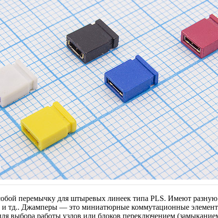
обой перемычку для штыревых линеек типа PLS. Имеют разную 
 и тд.. Джамперы — это миниатюрные коммутационные элемент
для выбора работы узлов или блоков переключением (замыкание