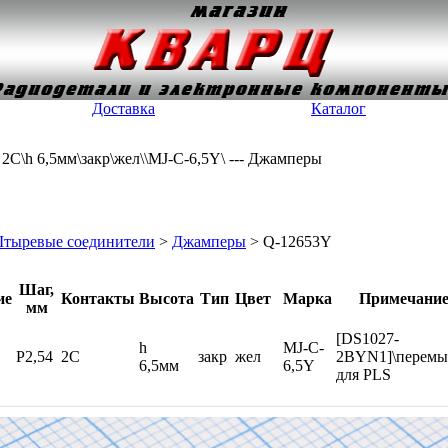
Доставка
Каталог
2C\h 6,5мм\закр\жел\\MJ-C-6,5Y\ --- Джамперы
тыревые соединители
>
Джамперы
> Q-12653Y
Шаг,
ие
Контакты
Высота
Тип
Цвет
Марка
Примечани
мм
[DS1027-
h
MJ-C-
P2,54
2C
закр
жел
2BYN1]\перемы
6,5мм
6,5Y
для PLS