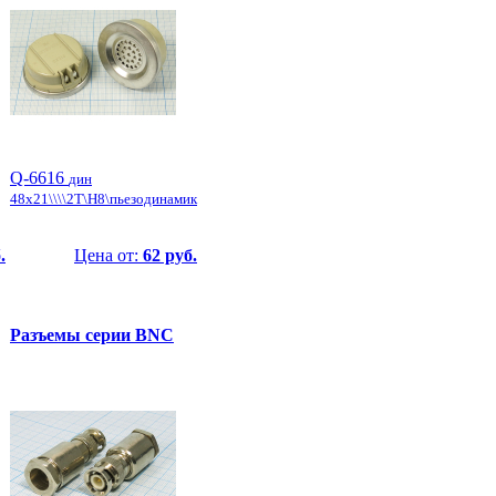
Q-6616
дин
48x21\\\\2T\H8\пьезодинамик
.
Цена от:
62 руб.
Разъемы серии BNC