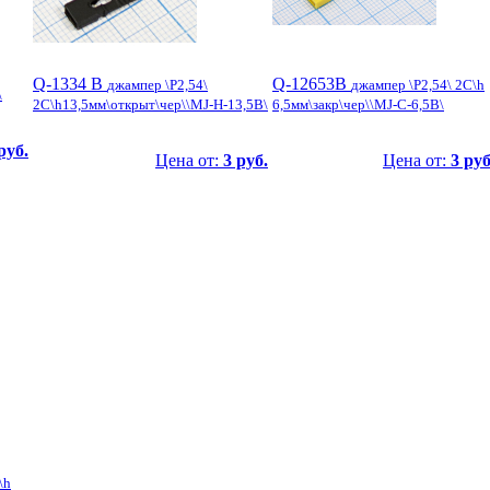
Q-1334 B
Q-12653B
джампер \P2,54\
джампер \P2,54\ 2C\h
\
2C\h13,5мм\открыт\чер\\MJ-H-13,5B\
6,5мм\закр\чер\\MJ-C-6,5B\
руб.
Цена от:
3 руб.
Цена от:
3 руб
\h