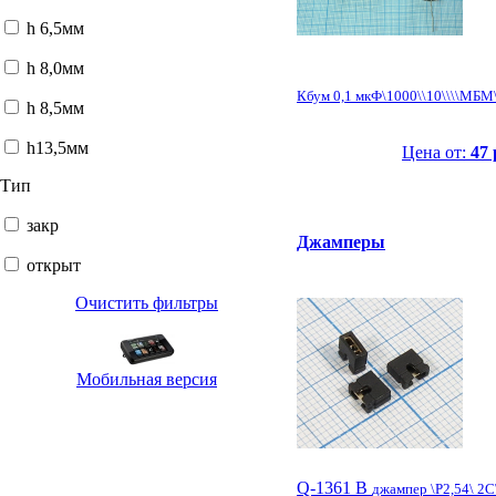
h 6,5мм
h 8,0мм
Кбум 0,1 мкФ\1000\\10\\\\МБМ
h 8,5мм
h13,5мм
Цена от:
47 
Тип
закр
Джамперы
открыт
Очистить фильтры
Мобильная версия
Q-1361 B
джампер \P2,54\ 2C