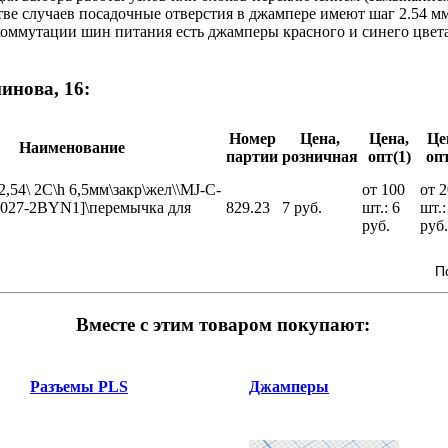
ве случаев посадочные отверстия в джампере имеют шаг 2.54 м
Для коммутации шин питания есть джамперы красного и синего цвет
инова, 16:
Номер
Цена,
Цена,
Це
Наименование
партии
розничная
опт(1)
опт
,54\ 2C\h 6,5мм\закр\жел\\MJ-C-
от 100
от 
1027-2BYN1]\перемычка для
829.23
7 руб.
шт.: 6
шт.:
руб.
руб.
П
Вместе с этим товаром покупают:
Разъемы PLS
Джамперы