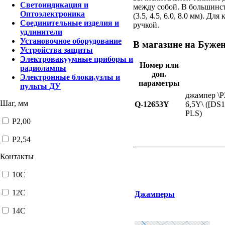
Светоиндикация и
между собой. В большинст
Оптоэлектроника
(3.5, 4.5, 6.0, 8.0 мм). 
Соединительные изделия и
ручкой.
удлинители
Установочное оборудование
В магазине на Бужен
Устройства защиты
Электровакуумные приборы и
Номер или
радиолампы
доп.
Электронные блоки,узлы и
параметры
пульты ДУ
джампер \P2
Шаг, мм
Q-12653Y
6,5Y\ ([DS
PLS)
P2,00
P2,54
Контакты
10C
12C
Джамперы
14C