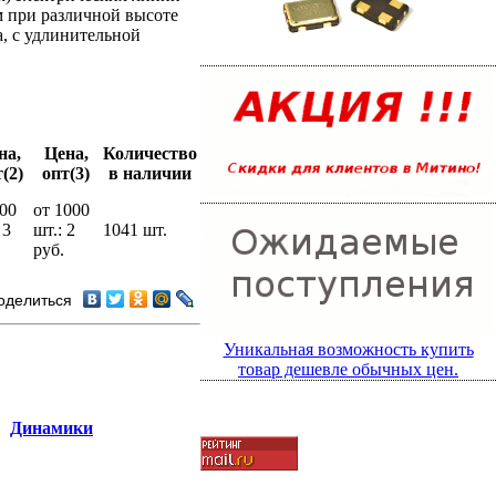
м при различной высоте
а, с удлинительной
на,
Цена,
Количество
(2)
опт(3)
в наличии
200
от 1000
 3
шт.: 2
1041 шт.
руб.
оделиться
Уникальная возможность купить
товар дешевле обычных цен.
Динамики