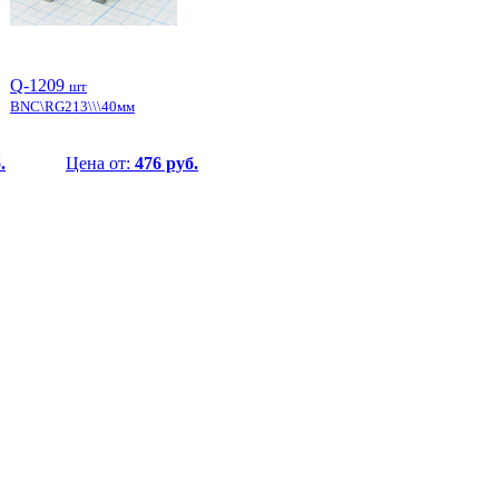
Q-1209
шт
BNC\RG213\\\40мм
.
Цена от:
476 руб.