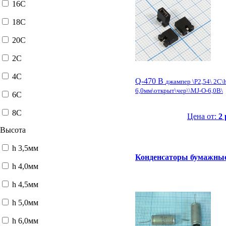
16C
18C
20C
2C
4C
Q-470 B
джампер \P2,54\ 2C\
6,0мм\открыт\чер\\MJ-O-6,0B\
6C
8C
Цена от:
2 
Высота
h 3,5мм
Конденсаторы бумажны
h 4,0мм
h 4,5мм
h 5,0мм
h 6,0мм