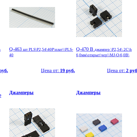
Q-463
Q-470 B
h
шт PLS\P2,54\40P\плат\\PLS-
джампер \P2,54\ 2C\h
40
6,0мм\открыт\чер\\MJ-O-6,0B\
руб.
Цена от:
19 руб.
Цена от:
2 руб
Джамперы
Джамперы
е