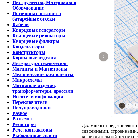
Инструменты, Материалы и
Оборудование
Источники питания и
батарейные отсеки
Кабели
Кварцевые генераторы
Кварцевые резонаторы
Кварцевые фильтры
Конденсаторы
Конструкторы
‹
Корпусные изделия
Литература техническая
Магниты и Магнетроны
Механические компоненты
Микросхемы
Моточные изделия,
трансформаторы, дроссели
Носители информации
Переключатели
1
2
3
Полупроводники
Разное
Разъемы
Резисторы
Джамперы представляют с
Реле, контакторы
сдвоенными, строенными,
Рыболовные снасти
вычислительной технике 