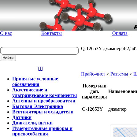
О нас
Контакты
Оплата
Q-12653Y джампер \P2,54\ 
| | |
Прайс-лист
>
Разъемы
>
Ш
Принятые условные
обозначения
Номер или
Акустические и
доп.
Наименован
ультразвуковые компоненты
параметры
Антенны и преобразователи
Бытовая Электроника
Q-12653Y
джампер
Вентиляторы и охладители
Датчики
Двигатели, щетки
Измерительные приборы и
приспособления