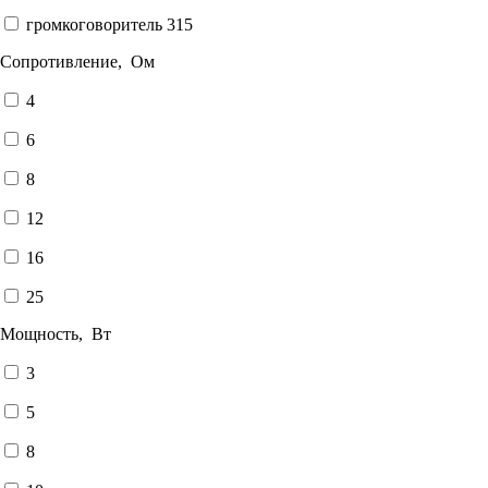
громкоговоритель 315
Сопротивление, Ом
4
6
8
12
16
25
Мощность, Вт
3
5
8