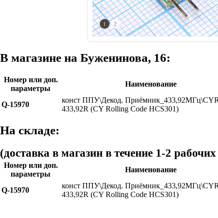
1
2
В магазине на Буженинова, 16:
Номер или доп.
Наименование
параметры
конст ППУ\Декод. Приёмник_433,92МГц\CY
Q-15970
433,92R (CY Rolling Code HCS301)
На складе:
(доставка в магазин в течение 1-2 рабочих
Номер или доп.
Наименование
параметры
конст ППУ\Декод. Приёмник_433,92МГц\CY
Q-15970
433,92R (CY Rolling Code HCS301)