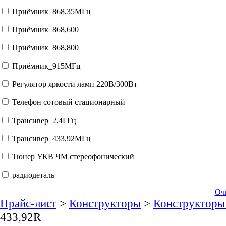
Приёмник_868,35МГц
Приёмник_868,600
Приёмник_868,800
Приёмник_915МГц
Регулятор яркости ламп 220В/300Вт
Телефон сотовый стационарный
Трансивер_2,4ГГц
Трансивер_433,92МГц
Тюнер УКВ ЧМ стереофонический
радиодеталь
Оч
Прайс-лист
>
Конструкторы
>
Конструкторы
433,92R