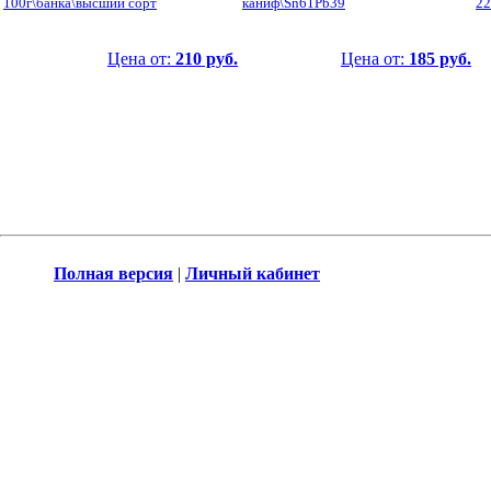
100г\банка\высший сорт
каниф\Sn61Pb39
22
Цена от:
210 руб.
Цена от:
185 руб.
Полная версия
|
Личный кабинет