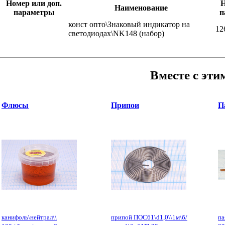
Номер или доп.
Наименование
параметры
п
конст опто\Знаковый индикатор на
12
светодиодах\NK148 (набор)
Вместе с эти
Флюсы
Припои
П
канифоль\нейтрал\\
припой ПОС61\d1,0\\1м\б/
па