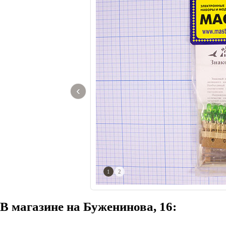
‹
1
2
В магазине на Буженинова, 16: