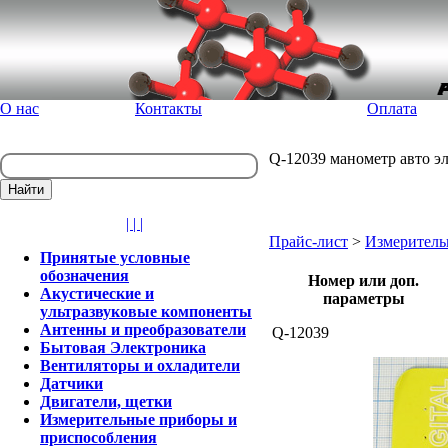
О нас
Контакты
Оплата
Q-12039 манометр авто эл
| | |
Прайс-лист
>
Измеритель
Принятые условные
обозначения
Номер или доп.
Акустические и
параметры
ультразвуковые компоненты
Антенны и преобразователи
Q-12039
Бытовая Электроника
Вентиляторы и охладители
Датчики
Двигатели, щетки
Измерительные приборы и
приспособления