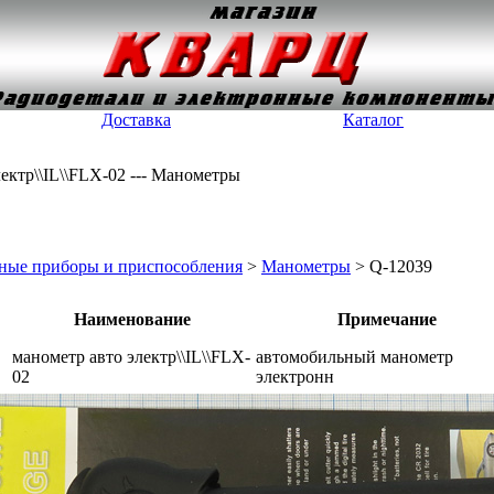
Доставка
Каталог
ектр\\IL\\FLX-02 --- Манометры
ные приборы и приспособления
>
Манометры
> Q-12039
Наименование
Примечание
манометр авто электр\\IL\\FLX-
автомобильный манометр
02
электронн