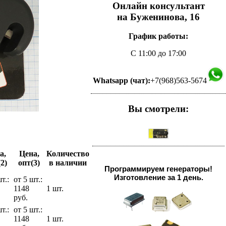
Онлайн консультант
на Буженинова, 16
График работы:
С 11:00 до 17:00
Whatsapp (чат):
+7(968)563-5674
Вы смотрели:
а,
Цена,
Количество
2)
опт(3)
в наличии
Программируем генераторы!
Изготовление за 1 день.
т.:
от 5 шт.:
1148
1 шт.
руб.
т.:
от 5 шт.:
1148
1 шт.