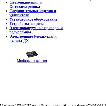
Светоиндикация и
Оптоэлектроника
Соединительные изделия и
удлинители
Установочное оборудование
Устройства защиты
Электровакуумные приборы и
радиолампы
Электронные блоки,узлы и
пульты ДУ
Мобильная версия
Магазин "КВАРЦ" на ул.Буженинова,16
тел/факс +7(495)963-