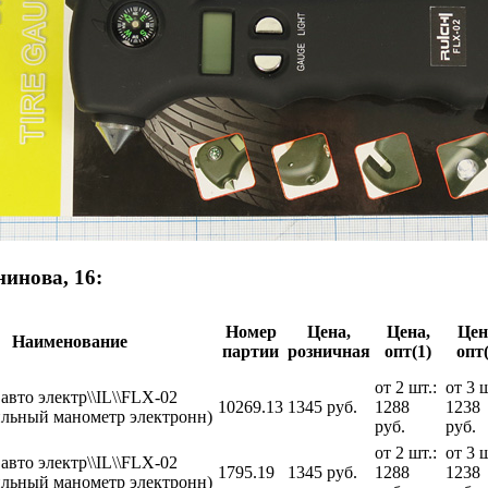
инова, 16:
Номер
Цена,
Цена,
Цен
Наименование
партии
розничная
опт(1)
опт(
от 2 шт.:
от 3 ш
авто электр\\IL\\FLX-02
10269.13
1345 руб.
1288
1238
ильный манометр электронн)
руб.
руб.
от 2 шт.:
от 3 ш
авто электр\\IL\\FLX-02
1795.19
1345 руб.
1288
1238
ильный манометр электронн)