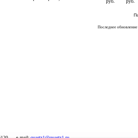
руб.
руб.
П
Последнее обновление 
6120
e-mail:
quartz1@quartz1.ru