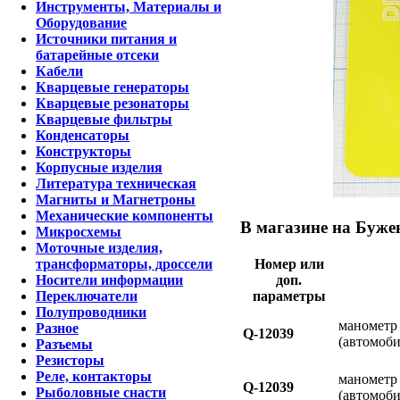
Инструменты, Материалы и
Оборудование
Источники питания и
батарейные отсеки
Кабели
Кварцевые генераторы
Кварцевые резонаторы
Кварцевые фильтры
Конденсаторы
Конструкторы
Корпусные изделия
Литература техническая
Магниты и Магнетроны
Механические компоненты
В магазине на Бужен
Микросхемы
Моточные изделия,
трансформаторы, дроссели
Номер или
Носители информации
доп.
Переключатели
параметры
Полупроводники
манометр 
Разное
Q-12039
(автомоб
Разъемы
Резисторы
Реле, контакторы
манометр 
Q-12039
Рыболовные снасти
(автомоб