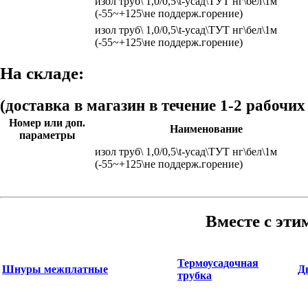
изол труб\ 1,0/0,5\t-усад\ТУТ нг\бел\1м
(-55~+125\не поддерж.горение)
изол труб\ 1,0/0,5\t-усад\ТУТ нг\бел\1м
(-55~+125\не поддерж.горение)
На складе:
(доставка в магазин в течение 1-2 рабочих
Номер или доп.
Наименование
параметры
изол труб\ 1,0/0,5\t-усад\ТУТ нг\бел\1м
(-55~+125\не поддерж.горение)
Вместе с эти
Термоусадочная
Шнуры межплатные
Д
трубка