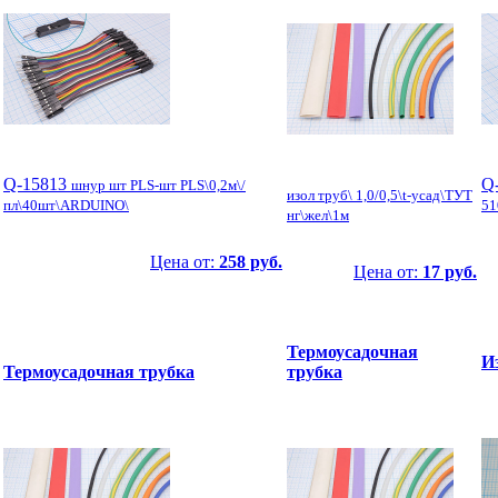
Q-15813
Q
шнур шт PLS-шт PLS\0,2м\/
изол труб\ 1,0/0,5\t-усад\ТУТ
пл\40шт\ARDUINO\
51
нг\жел\1м
Цена от:
258 руб.
Цена от:
17 руб.
Термоусадочная
И
Термоусадочная трубка
трубка