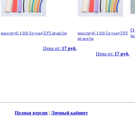
Q
изол труб\ 1,0/0,5\t-усад\ТУТ нг\кр\1м
изол труб\ 1,0/0,5\t-усад\ТУТ
6x
нг\зел\1м
Цена от:
17 руб.
Цена от:
17 руб.
Полная версия
|
Личный кабинет