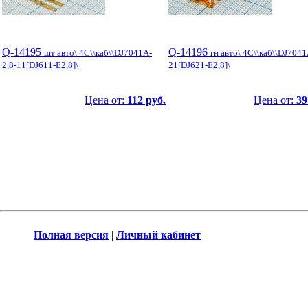
Q-14195
Q-14196
шт авто\ 4C\\каб\\DJ7041A-
гн авто\ 4C\\каб\\DJ7041
2,8-11[DJ611-E2,8]\
21[DJ621-E2,8]\
Цена от:
112 руб.
Цена от:
39
Полная версия
|
Личный кабинет