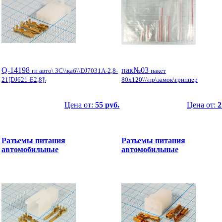
Q-14198
пак№03
гн авто\ 3C\\каб\\DJ7031A-2,8-
пакет
21[DJ621-E2,8]\
80x120\\\пр\замок\гриппер
Цена от:
55 руб.
Цена от:
2
Разъемы питания
Разъемы питания
автомобильные
автомобильные