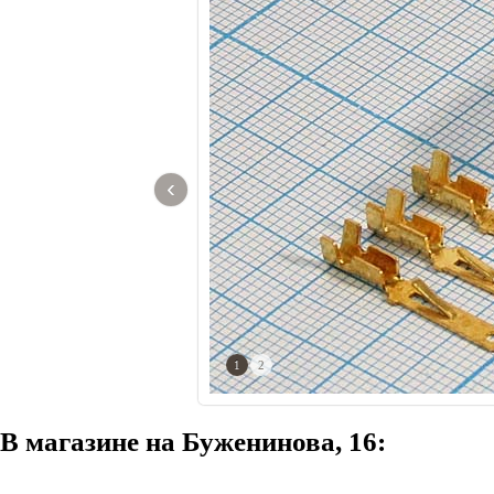
‹
1
2
В магазине на Буженинова, 16: