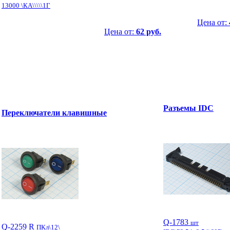
13000 \КА\\\\\1Г
Цена от:
Цена от:
62 руб.
Разъемы IDC
Переключатели клавишные
Q-1783
шт
Q-2259 R
ПКл\12\