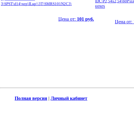
IDC\P2,54x2,54\60P\пл
3\SPST\d14\чер\ILкр\\3T\SMRS101N2C3\
60MS
Цена от:
101 руб.
Цена от:
Полная версия
|
Личный кабинет