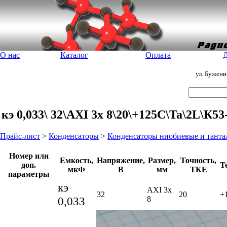
О нас
Каталог
Оплата
Д
ул. Бужен
кэ 0,033\ 32\AXI 3x 8\20\+125C\Ta\2L\К
Прайс-лист
>
Конденсаторы
>
Конденсаторы ниобиевые и танта
Номер или
Емкость,
Напряжение,
Размер,
Точность,
доп.
Т
мкФ
В
мм
ТКЕ
параметры
кэ
AXI 3x
32
20
+
0,033
8