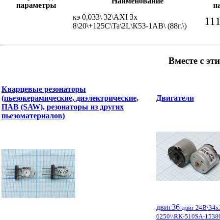
Наименование
параметры
п
кэ 0,033\ 32\AXI 3x
11
8\20\+125C\Ta\2L\К53-1АВ\ (88г.\)
Вместе с эт
Кварцевые резонаторы
(пьезокерамические, диэлектрические,
Двигатели
ПАВ (SAW), резонаторы из других
пьезоматериалов)
двиг36
двиг 24В\34
6250\\RK-510SA-1538