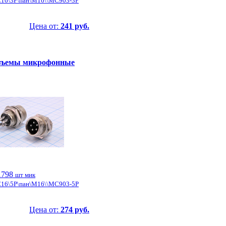
16\3P\пан\М16\\MC903-3P
Цена от:
241 руб.
зъемы микрофонные
1798
шт мик
16\5P\пан\М16\\MC903-5P
Цена от:
274 руб.