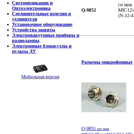
Светоиндикация и
гн мик
Оптоэлектроника
Q-9852
MIC12\4
Соединительные изделия и
(N-12-4 
удлинители
Установочное оборудование
Устройства защиты
Электровакуумные приборы и
радиолампы
Электронные блоки,узлы и
пульты ДУ
Разъемы микрофонные
Мобильная версия
Q-9851
шт мик