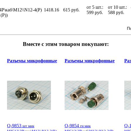
от 5 шт.:
от 10 шт.:
P\каб\М12\\N12-4(P)
1418.16
615 руб.
599 руб.
588 руб.
(P))
П
Вместе с этим товаром покупают:
Разъемы микрофонные
Разъемы микрофонные
Ра
Q-9853
Q-9854
Q-
шт мик
гн мик