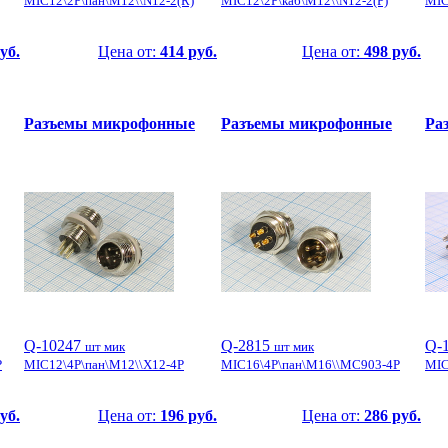
MIC12\2P\пан\М12\\N12-2(R)
MIC12\2P\каб\М12\\N12-2(P)
MIC
уб.
Цена от:
414 руб.
Цена от:
498 руб.
Разъемы микрофонные
Разъемы микрофонные
Ра
Q-10247
Q-2815
Q-
шт мик
шт мик
P
MIC12\4P\пан\М12\\X12-4P
MIC16\4P\пан\М16\\MC903-4P
MIC
уб.
Цена от:
196 руб.
Цена от:
286 руб.