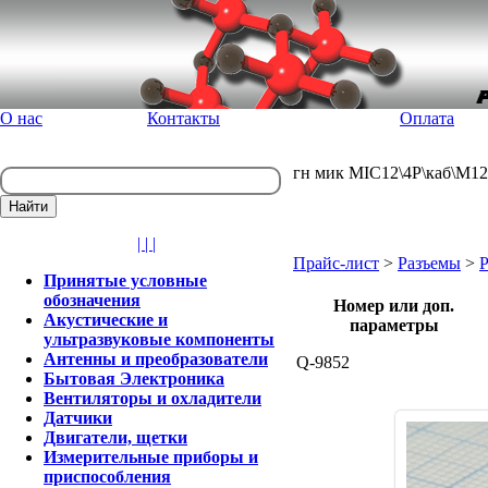
О нас
Контакты
Оплата
гн мик MIC12\4P\каб\М12
| | |
Прайс-лист
>
Разъемы
>
Принятые условные
обозначения
Номер или доп.
Акустические и
параметры
ультразвуковые компоненты
Антенны и преобразователи
Q-9852
Бытовая Электроника
Вентиляторы и охладители
Датчики
Двигатели, щетки
Измерительные приборы и
приспособления