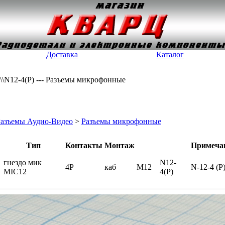
Доставка
Каталог
\\N12-4(P) --- Разъемы микрофонные
Разъемы Аудио-Видео
>
Разъемы микрофонные
Тип
Контакты
Монтаж
Примеча
гнездо мик
N12-
4P
каб
М12
N-12-4 (P
MIC12
4(P)