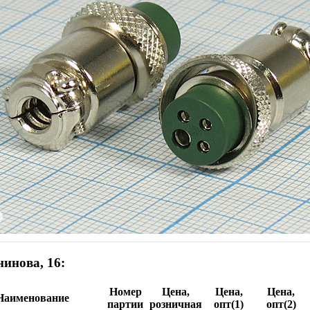
инова, 16:
Номер
Цена,
Цена,
Цена,
Наименование
партии
розничная
опт(1)
опт(2)