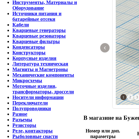
Инструменты, Материалы и
Оборудование
Источники питания и
батарейные отсеки
Кабели
Кварцевые генераторы
Кварцевые резонаторы
Кварцевые фильтры
‹
Конденсаторы
Конструкторы
Корпусные изделия
Литература техническая
Магниты и Магнетроны
Механические компоненты
Микросхемы
Моточные изделия,
трансформаторы, дроссели
Носители информации
1
2
3
Переключатели
Полупроводники
Разное
В магазине на Бужен
Разъемы
Резисторы
Номер или доп.
Реле, контакторы
параметры
Рыболовные снасти