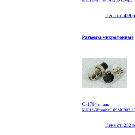
MIC12\4P\пан\М12\\N12-4(R)
Цена от:
459 р
Разъемы микрофонные
Q-1794
гн мик
MIC16\3P\каб\М16\\MC902-3
Цена от:
252 р