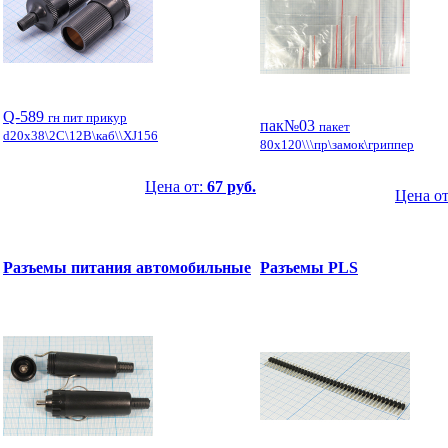
Q-589
гн пит прикур
пак№03
пакет
d20x38\2C\12В\каб\\XJ156
80x120\\\пр\замок\гриппер
Цена от:
67 руб.
Цена о
Разъемы питания автомобильные
Разъемы PLS