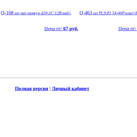
Q-168
Q-463
шт пит прикур d20\2C\12В\каб\\
шт PLS\P2,54\40P\плат\\
Цена от:
67 руб.
Цена от
Полная версия
|
Личный кабинет