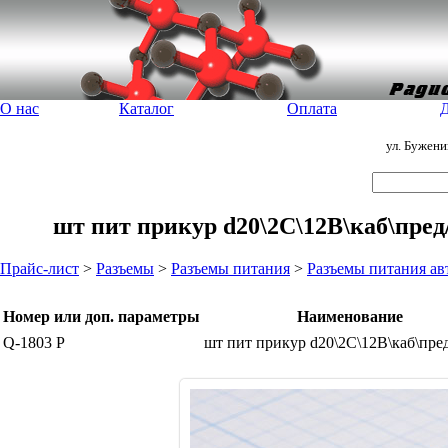
О нас
Каталог
Оплата
Д
ул. Бужен
шт пит прикур d20\2C\12В\каб\пре
Прайс-лист
>
Разъемы
>
Разъемы питания
>
Разъемы питания а
Номер или доп. параметры
Наименование
Q-1803 P
шт пит прикур d20\2C\12В\каб\пре