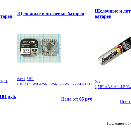
Щелочные и лит
Щелочные и литиевые батареи
тареи
батареи
бат 1,5В\\
ACELL
бат
6,8x2,6\SW\G4/SR66/SR626SW/377\MAXELL
1,5В\\AAA\Alk\LR0
101 руб.
Цена от:
65 руб.
Цена 
Последнее обн