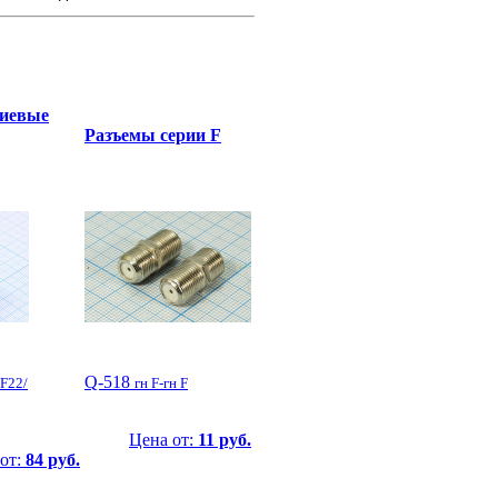
иевые
Разъемы серии F
Q-518
PF22/
гн F-гн F
Цена от:
11 руб.
от:
84 руб.