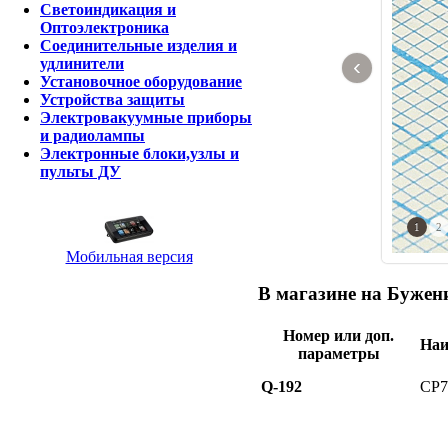
Светоиндикация и
Оптоэлектроника
Соединительные изделия и
‹
удлинители
Установочное оборудование
Устройства защиты
Электровакуумные приборы
и радиолампы
Электронные блоки,узлы и
пульты ДУ
1
2
Мобильная версия
В магазине на Бужени
Номер или доп.
Наи
параметры
Q-192
СР7