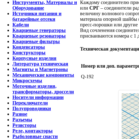
Инструменты, Материалы и
Каждому соединителю присв
Оборудование
или
СРГ
– соединители рад
Источники питания и
величину волнового сопрот
батарейные отсеки
материала опорной шайбы 
Кабели
пресс-порошки или другие 
Кварцевые генераторы
Вид сочленения соедините
Кварцевые резонаторы
присваиваются номера с 1 д
Кварцевые фильтры
Конденсаторы
Техническая документац
Конструкторы
Корпусные изделия
Литература техническая
Номер или доп. парамет
Магниты и Магнетроны
Механические компоненты
Q-192
Микросхемы
Моточные изделия,
трансформаторы, дроссели
Носители информации
Переключатели
Полупроводники
Разное
Разъемы
Резисторы
Реле, контакторы
Рыболовные снасти