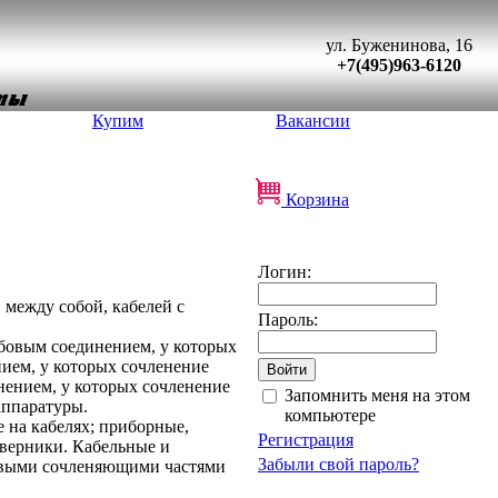
ул. Буженинова, 16
+7(495)963-6120
Купим
Вакансии
Корзина
Логин:
 между собой, кабелей с
Пароль:
ьбовым соединением, у которых
ием, у которых сочленение
нением, у которых сочленение
Запомнить меня на этом
аппаратуры.
компьютере
 на кабелях; приборные,
Регистрация
тверники. Кабельные и
Забыли свой пароль?
ковыми сочленяющими частями