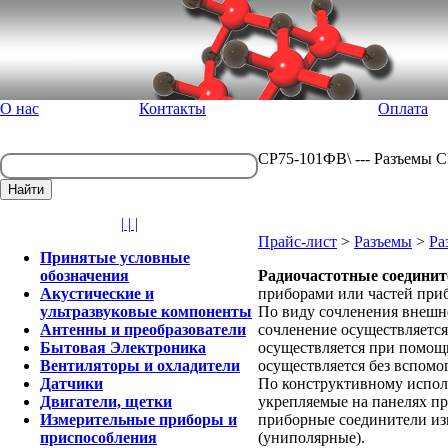
О нас
Контакты
Оплата
СР75-101ФВ\ --- Разъемы 
| | |
Прайс-лист
>
Разъемы
>
Ра
Принятые условные
обозначения
Радиочастотные соединит
Акустические и
приборами или частей приб
ультразвуковые компоненты
По виду сочленения внешне
Антенны и преобразователи
сочленение осуществляется
Бытовая Электроника
осуществляется при помощи
Вентиляторы и охладители
осуществляется без вспомо
Датчики
По конструктивному испол
Двигатели, щетки
укрепляемые на панелях пр
Измерительные приборы и
приборные соединители из
приспособления
(униполярные).