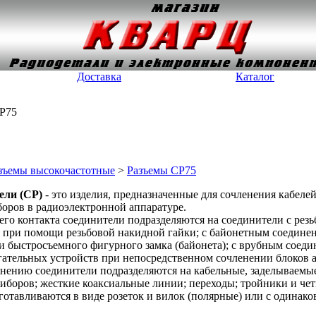
Доставка
Каталог
СР75
зъемы высокочастотные
>
Разъемы СР75
ели (СР)
- это изделия, предназначенные для сочленения кабелей
оров в радиоэлектронной аппаратуре.
го контакта соединители подразделяются на соединители с рез
 при помощи резьбовой накидной гайки; с байонетным соединен
 быстросъемного фигурного замка (байонета); с врубным соеди
гательных устройств при непосредственном сочленении блоков 
нению соединители подразделяются на кабельные, заделываемые
иборов; жесткие коаксиальные линии; переходы; тройники и че
готавливаются в виде розеток и вилок (полярные) или с одина