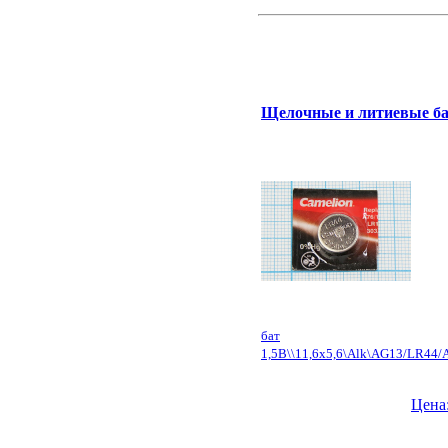
Щелочные и литиевые ба
бат
1,5В\\11,6x5,6\Alk\AG13/LR44/
Цена