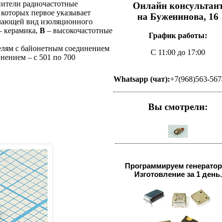
нители радиочастотные
Онлайн консультан
 которых первое указывает
на Буженинова, 16
ачающей вид изоляционного
 керамика,
В
– высокочастотные
График работы:
елям с байонетным соединением
С 11:00 до 17:00
нением – с 501 по 700
Whatsapp (чат):
+7(968)563-567
Вы смотрели:
Программируем генерато
Изготовление за 1 день.