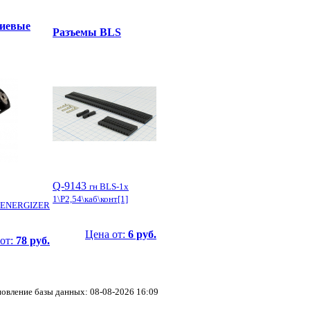
иевые
Разъемы BLS
Q-9143
гн BLS-1x
1\P2,54\каб\конт[1]
3\ENERGIZER
Цена от:
6 руб.
от:
78 руб.
овление базы данных: 08-08-2026 16:09