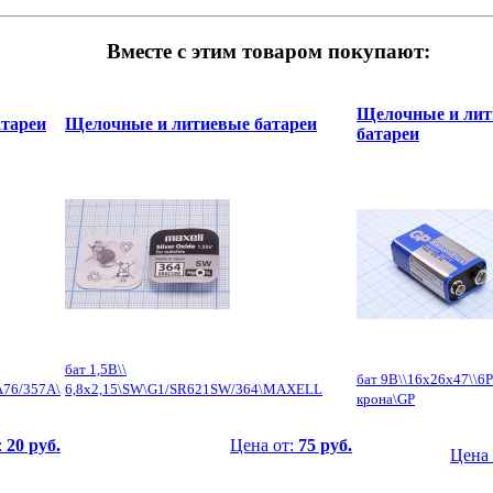
Вместе с этим товаром покупают:
Щелочные и лит
тареи
Щелочные и литиевые батареи
батареи
бат 1,5В\\
бат 9В\\16x26x47\\6
A76/357A\
6,8x2,15\SW\G1/SR621SW/364\MAXELL
крона\GP
:
20 руб.
Цена от:
75 руб.
Цена 