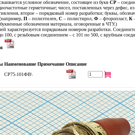
аивается условное обозначение, состоящее из букв
СР
– соеди
иочастотные герметичные; чисел, поставленных через дефис, из
ивления, второе – порядковый номер разработки; буквы, обозн
(например,
П
– полиэтилен,
С
– полистирол,
Ф
– фторопласт,
К
–
буквенные обозначения материала, оговоренные в ЧТУ.)
лей характеризуется порядковым номером разработки. Соединит
о 100, с резьбовым соединением – с 101 по 500, с врубным соеди
ия
ры
Наименование
Примечание
Описание
СР75-101ФВ\