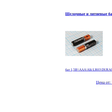
Щелочные и литиевые ба
бат 1,5В\\AAA\Alk\LR03\DUR
Цена от: