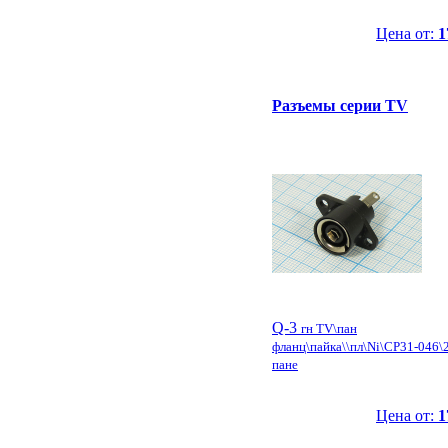
Цена от:
1
Разъемы серии TV
Q-3
гн TV\пан
фланц\пайка\\пл\Ni\CP31-046\
пане
Цена от:
1