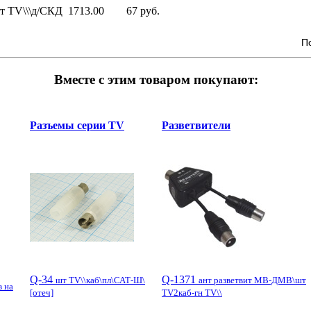
т TV\\\д/СКД
1713.00
67 руб.
П
Вместе с этим товаром покупают:
Разъемы серии TV
Разветвители
Q-34
Q-1371
шт TV\\каб\пл\САТ-Ш\
ант разветвит МВ-ДМВ\шт
в на
[отеч]
TV2каб-гн TV\\