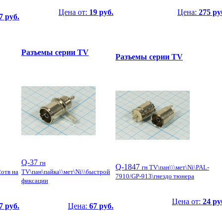
Цена от:
19 руб.
Цена:
275 ру
7 руб.
Разъемы серии TV
Разъемы серии TV
Q-37
гн
Q-1847
гн TV\пан\\\мет\Ni\PAL-
2отв на
TV\пан\пайка\\мет\Ni\\быстрой
7910/GP-913\гнездо тюнера
фиксации
Цена от:
24 ру
7 руб.
Цена:
67 руб.