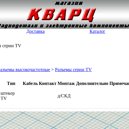
Доставка
Каталог
ы серии TV
азъемы высокочастотные
>
Разъемы серии TV
Тип
Кабель
Контакт
Монтаж
Дополнительно
Примеча
штекер
д/СКД
TV