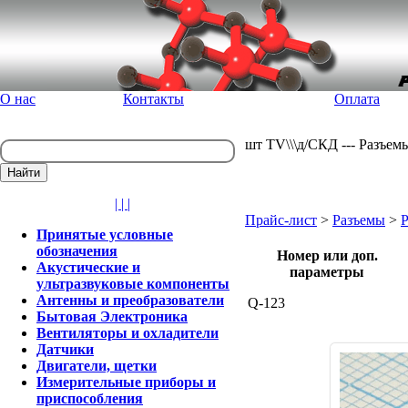
О нас
Контакты
Оплата
шт TV\\\д/СКД --- Разъем
| | |
Прайс-лист
>
Разъемы
>
Р
Принятые условные
обозначения
Номер или доп.
Акустические и
параметры
ультразвуковые компоненты
Антенны и преобразователи
Q-123
Бытовая Электроника
Вентиляторы и охладители
Датчики
Двигатели, щетки
Измерительные приборы и
приспособления