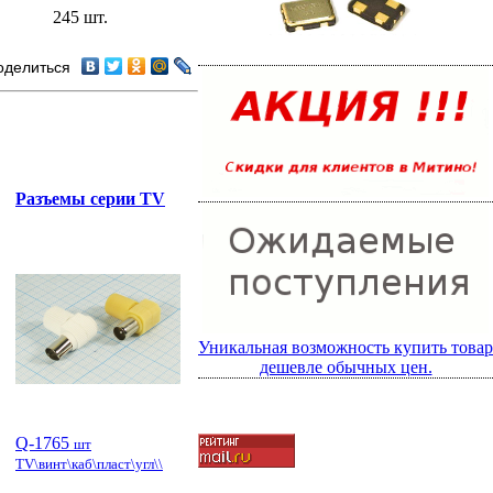
245 шт.
оделиться
Разъемы серии TV
Уникальная возможность купить товар
дешевле обычных цен.
Q-1765
шт
TV\винт\каб\пласт\угл\\