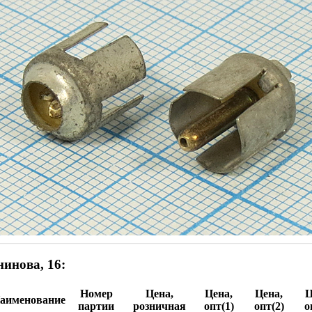
инова, 16:
Номер
Цена,
Цена,
Цена,
Ц
аименование
партии
розничная
опт(1)
опт(2)
о