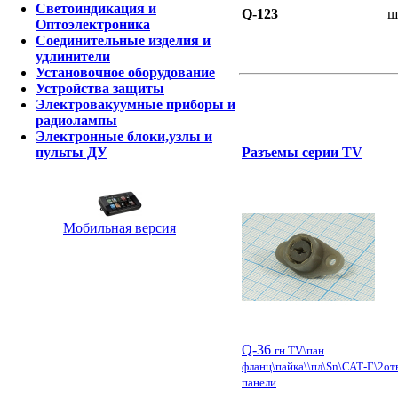
Светоиндикация и
Q-123
ш
Оптоэлектроника
Соединительные изделия и
удлинители
Установочное оборудование
Устройства защиты
Электровакуумные приборы и
радиолампы
Электронные блоки,узлы и
пульты ДУ
Разъемы серии TV
Мобильная версия
Q-36
гн TV\пан
фланц\пайка\\пл\Sn\САТ-Г\2от
панели