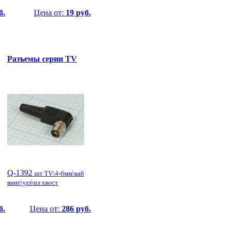
б.
Цена от:
19 руб.
Разъемы серии TV
Q-1392
шт TV\4-6мм\каб
винт\угл\пл хвост
б.
Цена от:
286 руб.