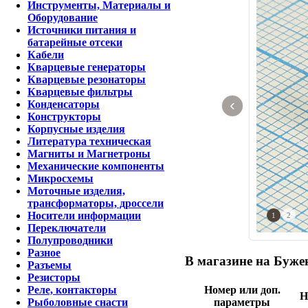
Инструменты, Материалы и
Оборудование
Источники питания и
батарейные отсеки
Кабели
Кварцевые генераторы
Кварцевые резонаторы
Кварцевые фильтры
‹
Конденсаторы
Конструкторы
Корпусные изделия
Литература техническая
Магниты и Магнетроны
Механические компоненты
Микросхемы
Моточные изделия,
трансформаторы, дроссели
Носители информации
1
2
Переключатели
Полупроводники
Разное
В магазине на Бужен
Разъемы
Резисторы
Номер или доп.
Реле, контакторы
Н
параметры
Рыболовные снасти