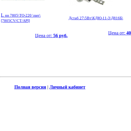
L
пп 7805\TO-220 \пит\
Дстаб 27\5Вт\КДЮ-11-3\Д816Б\
[7805CV/CT/API]
Цена от:
40
Цена от:
56 руб.
Полная версия
|
Личный кабинет