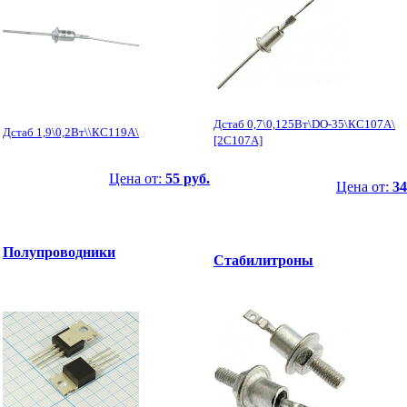
Дстаб 0,7\0,125Вт\DO-35\КС107А\
Дстаб 1,9\0,2Вт\\КС119А\
[2С107А]
Цена от:
55 руб.
Цена от:
34
Полупроводники
Стабилитроны