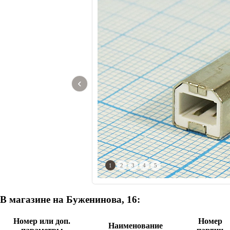
‹
1
2
3
4
5
В магазине на Буженинова, 16:
Номер или доп.
Номер
Наименование