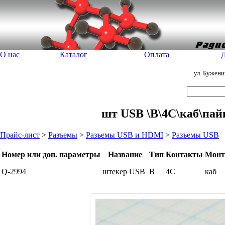
О нас
Каталог
Оплата
Д
ул. Бужен
шт USB \B\4C\каб\пай
Прайс-лист
>
Разъемы
>
Разъемы USB и HDMI
>
Разъемы USB
Номер или доп. параметры
Название
Тип
Контакты
Монт
Q-2994
штекер USB
B
4C
каб