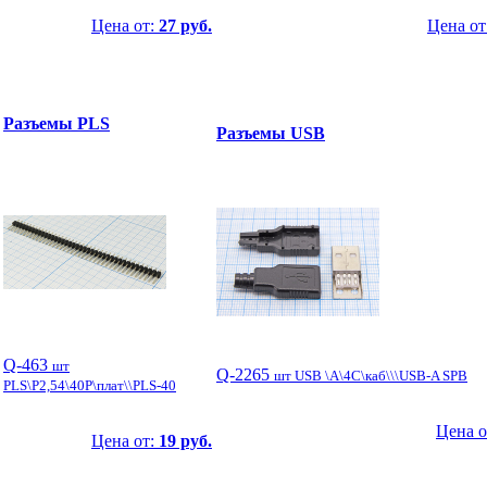
Цена от:
27 руб.
Цена от
Разъемы PLS
Разъемы USB
Q-463
шт
Q-2265
шт USB \A\4C\каб\\\USB-A SPB
PLS\P2,54\40P\плат\\PLS-40
Цена о
Цена от:
19 руб.