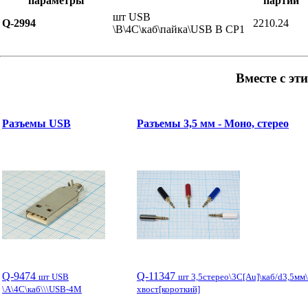
параметры
партии
шт USB
Q-2994
2210.24
\B\4C\каб\пайка\USB B CP1
Вместе с эт
Разъемы USB
Разъемы 3,5 мм - Моно, стерео
Q-9474
Q-11347
шт USB
шт 3,5стерео\3C[Au]\каб/d3,5мм
\A\4C\каб\\\USB-4M
хвост[короткий]