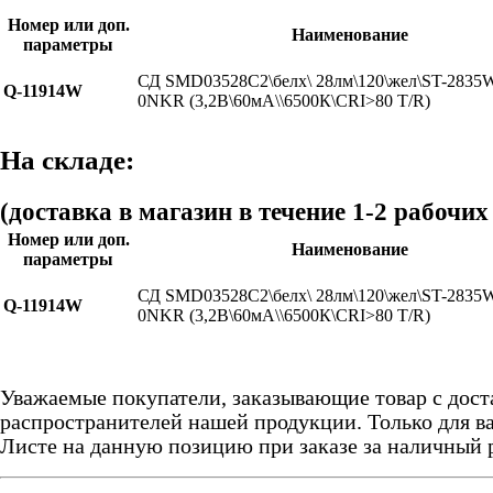
Номер или доп.
Наименование
параметры
СД SMD03528C2\белх\ 28лм\120\жел\ST-283
Q-11914W
0NKR (3,2В\60мА\\6500К\CRI>80 T/R)
На складе:
(доставка в магазин в течение 1-2 рабочих
Номер или доп.
Наименование
параметры
СД SMD03528C2\белх\ 28лм\120\жел\ST-283
Q-11914W
0NKR (3,2В\60мА\\6500К\CRI>80 T/R)
Уважаемые покупатели, заказывающие товар с дост
распространителей нашей продукции. Только для ва
Листе на данную позицию при заказе за наличный 