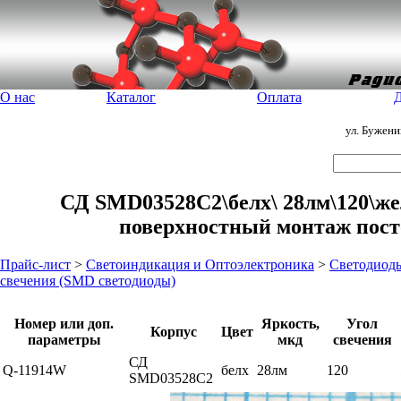
О нас
Каталог
Оплата
Д
ул. Бужен
СД SMD03528C2\белх\ 28лм\120\ж
поверхностный монтаж пост
Прайс-лист
>
Светоиндикация и Оптоэлектроника
>
Светодиод
свечения (SMD светодиоды)
Номер или доп.
Яркость,
Угол
Корпус
Цвет
параметры
мкд
свечения
СД
Q-11914W
белх
28лм
120
SMD03528C2