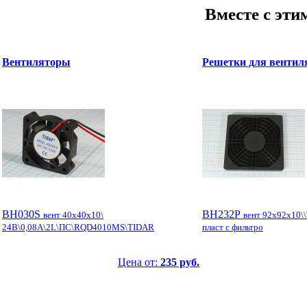
Вместе с эти
Вентиляторы
Решетки для вентил
ВН030S
ВН232P
вент 40x40x10\
вент 92x92x10\\
24В\0,08А\2L\ПС\RQD4010MS\TIDAR
пласт с фильтро
Цена от:
235 руб.