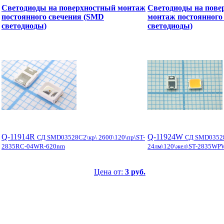
Светодиоды на поверхностный монтаж
Светодиоды на пове
постоянного свечения (SMD
монтаж постоянного
светодиоды)
светодиоды)
Q-11914R
Q-11924W
СД SMD03528C2\кр\ 2600\120\пр\ST-
СД SMD03528
2835RC-04WR-620nm
24лм\120\жел\ST-2835W
Цена от:
3 руб.