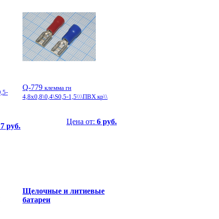
Q-779
клемма гн
,5-
4,8x0,8\0,4\S0,5-1,5\\\ПВХ кр\\
Цена от:
6 руб.
:
7 руб.
Щелочные и литиевые
батареи