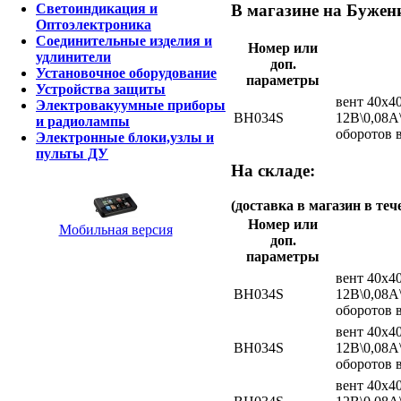
Светоиндикация и
В магазине на Бужени
Оптоэлектроника
Соединительные изделия и
Номер или
удлинители
доп.
Установочное оборудование
параметры
Устройства защиты
вент 40x4
Электровакуумные приборы
ВН034S
12В\0,08
и радиолампы
оборотов 
Электронные блоки,узлы и
пульты ДУ
На складе:
(доставка в магазин в теч
Номер или
Мобильная версия
доп.
параметры
вент 40x4
ВН034S
12В\0,08
оборотов 
вент 40x4
ВН034S
12В\0,08
оборотов 
вент 40x4