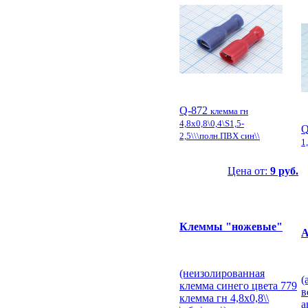
Q-872
клемма гн
4,8x0,8\0,4\S1,5-
Q
2,5\\\полн.ПВХ син\\
1
Цена от:
9 руб.
Клеммы "ножевые"
А
(неизолированная
(
клемма синего цвета 779
в
клемма гн 4,8x0,8\\
а