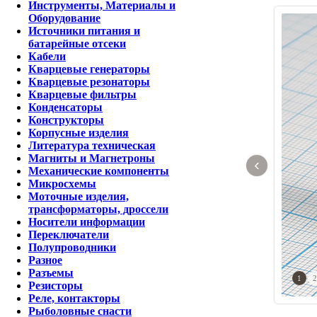
Инструменты, Материалы и
Оборудование
Источники питания и
батарейные отсеки
Кабели
Кварцевые генераторы
Кварцевые резонаторы
Кварцевые фильтры
Конденсаторы
Конструкторы
Корпусные изделия
Литература техническая
Магниты и Магнетроны
‹
Механические компоненты
Микросхемы
Моточные изделия,
трансформаторы, дроссели
Носители информации
Переключатели
Полупроводники
Разное
Разъемы
1
2
Резисторы
Реле, контакторы
Рыболовные снасти