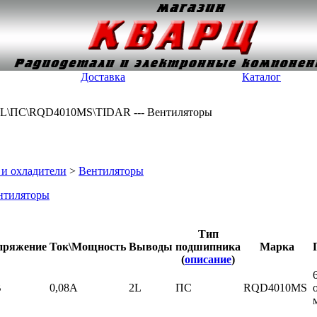
Доставка
Каталог
\2L\ПС\RQD4010MS\TIDAR --- Вентиляторы
и охладители
>
Вентиляторы
нтиляторы
Тип
пряжение
Ток\Мощность
Выводы
подшипника
Марка
(
описание
)
В
0,08А
2L
ПС
RQD4010MS