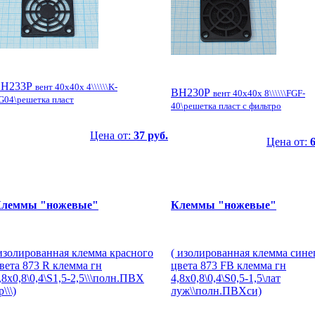
Н233P
вент 40x40x 4\\\\\\K-
ВН230P
вент 40x40x 8\\\\\\FGF-
G04\решетка пласт
40\решетка пласт с фильтро
Цена от:
37 руб.
Цена от:
6
леммы "ножевые"
Клеммы "ножевые"
изолированная клемма красного
( изолированная клемма сине
вета 873 R клемма гн
цвета 873 FB клемма гн
,8x0,8\0,4\S1,5-2,5\\\полн.ПВХ
4,8x0,8\0,4\S0,5-1,5\лат
р\\\)
луж\\полн.ПВХси)