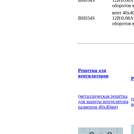
ВН034S
12В\0,08
оборотов 
вент 40x4
ВН034S
12В\0,08
оборотов 
Решетки для
вентиляторов
Р
(металлическая решётка
(
для защиты вентилятора
в
размером 40х40мм)