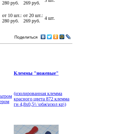
3 шт.
280 руб.
269 руб.
от 10 шт.:
от 20 шт.:
4 шт.
280 руб.
269 руб.
Поделиться
Клеммы "ножевые"
(изолированная клемма
льтром
красного цвета 872 клемма
мером
гн 4,8x0,5\\ \обж\изол кр\)