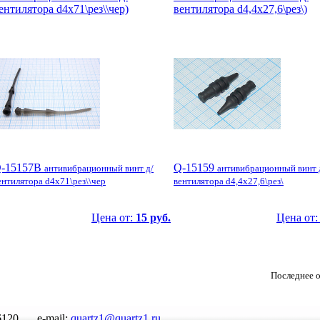
ентилятора d4x71\рез\\чер)
вентилятора d4,4x27,6\рез\)
-15157B
Q-15159
антивибрационный винт д/
антивибрационный винт 
ентилятора d4x71\рез\\чер
вентилятора d4,4x27,6\рез\
Цена от:
15 руб.
Цена от
Последнее о
6120
e-mail:
quartz1@quartz1.ru