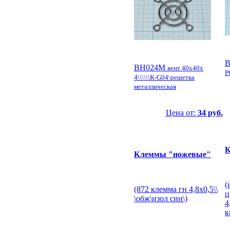
В
ВН024M
вент 40x40x
P
4\\\\\\K-G04\решетка
металлическая
Цена от:
34 руб.
К
Клеммы "ножевые"
(
(872 клемма гн 4,8x0,5\\
ц
\обж\изол син\)
4
к