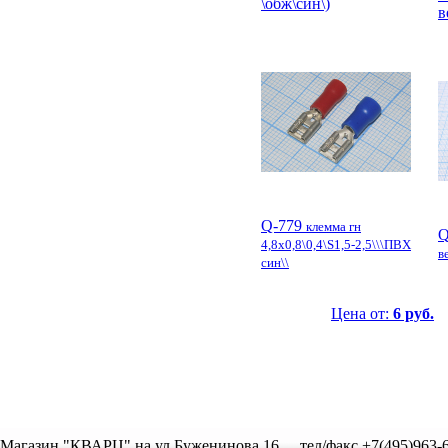
\обж\син\)
в
Q-779
клемма гн
Q
4,8x0,8\0,4\S1,5-2,5\\\ПВХ
в
син\\
Цена от:
6 руб.
Магазин "КВАРЦ" на ул.Буженинова,16
тел/факс +7(495)963-