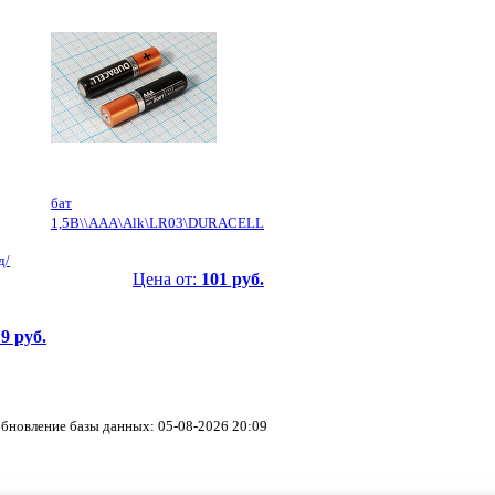
бат
1,5В\\AAA\Alk\LR03\DURACELL
д/
Цена от:
101 руб.
:
9 руб.
бновление базы данных: 05-08-2026 20:09