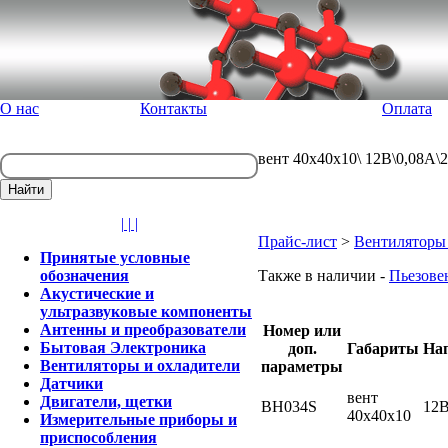
О нас
Контакты
Оплата
вент 40x40x10\ 12В\0,08А
| | |
Прайс-лист
>
Вентиляторы 
Принятые условные
обозначения
Также в наличии -
Пьезове
Акустические и
ультразвуковые компоненты
Антенны и преобразователи
Номер или
Бытовая Электроника
доп.
Габариты
На
Вентиляторы и охладители
параметры
Датчики
вент
Двигатели, щетки
ВН034S
12
40x40x10
Измерительные приборы и
приспособления