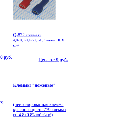
Q-872
клемма гн
4,8x0,8\0,4\S0,5-1,5\\\полн.ПВХ
кр\\
0 руб.
Цена от:
9 руб.
Клеммы "ножевые"
го
(неизолированная клемма
красного цвета 779 клемма
гн 4,8x0,8\\ \обж\кр\)