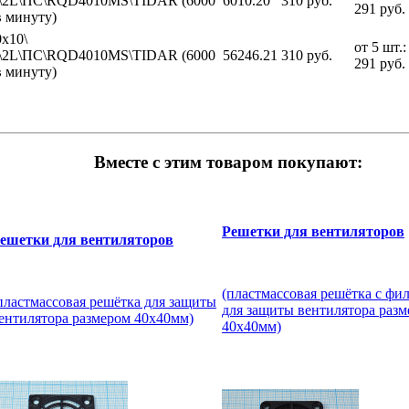
А\2L\ПС\RQD4010MS\TIDAR (6000
6010.20
310 руб.
291 руб.
в минуту)
0x10\
от 5 шт.:
А\2L\ПС\RQD4010MS\TIDAR (6000
56246.21
310 руб.
291 руб.
в минуту)
Вместе с этим товаром покупают:
Решетки для вентиляторов
ешетки для вентиляторов
(пластмассовая решётка с фи
пластмассовая решётка для защиты
для защиты вентилятора раз
ентилятора размером 40х40мм)
40х40мм)