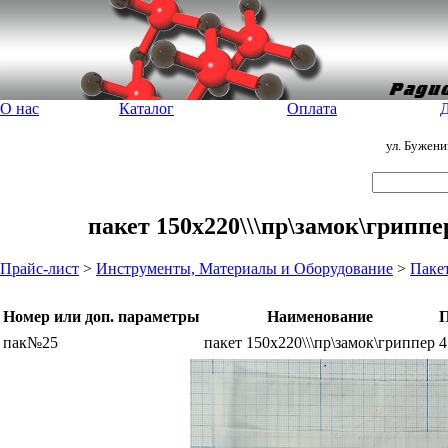
О нас
Каталог
Оплата
Д
ул. Бужен
пакет 150x220\\\пр\замок\грипп
Прайс-лист
>
Инструменты, Материалы и Оборудование
>
Паке
Номер или доп. параметры
Наименование
П
пак№25
пакет 150x220\\\пр\замок\гриппер
4