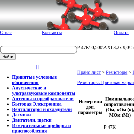
О нас
Контакты
Оплата
Р 47К\ 0,500\AXI 3,2x 9,0\
| | |
Прайс-лист
>
Резисторы
>
Принятые условные
обозначения
Резисторы. Цветовая марки
Акустические и
ультразвуковые компоненты
Антенны и преобразователи
Номинально
Номер или
Бытовая Электроника
сопротивлени
доп.
Вентиляторы и охладители
(Ом, кОм (к)
параметры
Датчики
МОм (М))
Двигатели, щетки
Измерительные приборы и
Р 47К
приспособления