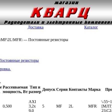
Доставка
Каталог
 5\MF\2L\MFR\ --- Постоянные резисторы
Постоянные резисторы
ровка.
е
е
Рассеиваемая
Тип и
Допуск
Серия
Контакты
Марка
При
,
мощность, Вт
размер
AXI
\-55~
0,500
3,2x
5
MF
2L
MFR
[МЛТ
9,0
23;С2