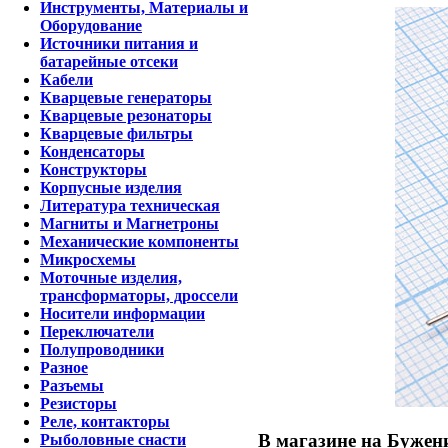
Инструменты, Материалы и
Оборудование
Источники питания и
батарейные отсеки
Кабели
Кварцевые генераторы
Кварцевые резонаторы
Кварцевые фильтры
Конденсаторы
Конструкторы
Корпусные изделия
Литература техническая
Магниты и Магнетроны
Механические компоненты
Микросхемы
Моточные изделия,
трансформаторы, дроссели
Носители информации
Переключатели
Полупроводники
Разное
Разъемы
Резисторы
Реле, контакторы
В магазине на Бужени
Рыболовные снасти