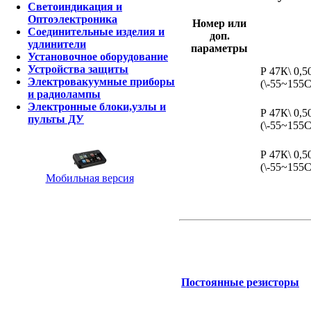
Светоиндикация и
Оптоэлектроника
Номер или
Соединительные изделия и
доп.
удлинители
параметры
Установочное оборудование
Устройства защиты
Р 47К\ 0,5
Электровакуумные приборы
(\-55~155
и радиолампы
Электронные блоки,узлы и
Р 47К\ 0,5
пульты ДУ
(\-55~155
Р 47К\ 0,5
(\-55~155
Мобильная версия
Постоянные резисторы