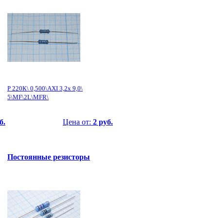
Р 220К\ 0,500\AXI 3,2x 9,0\
5\MF\2L\MFR\
б.
Цена от:
2 руб.
Постоянные резисторы