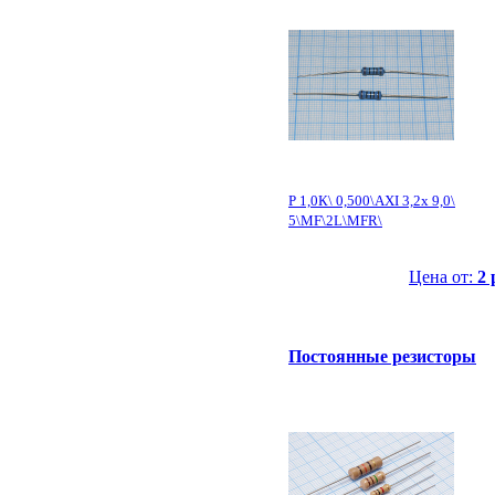
Р 1,0К\ 0,500\AXI 3,2x 9,0\
5\MF\2L\MFR\
Цена от:
2 
Постоянные резисторы