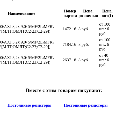
Номер
Цена,
Цена,
Наименование
партии
розничная
опт(1)
от 100
00\AXI 3,2x 9,0\ 5\MF\2L\MFR\
1472.16
8 руб.
шт.: 6
C\[МЛТ;ОМЛТ;С2-23;С2-29])
руб.
от 100
00\AXI 3,2x 9,0\ 5\MF\2L\MFR\
7184.16
8 руб.
шт.: 6
C\[МЛТ;ОМЛТ;С2-23;С2-29])
руб.
от 40
00\AXI 3,2x 9,0\ 5\MF\2L\MFR\
2637.18
8 руб.
шт.: 6
C\[МЛТ;ОМЛТ;С2-23;С2-29])
руб.
Вместе с этим товаром покупают:
Постоянные резисторы
Постоянные резисторы