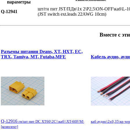
параметры
шт/гн пит JST/ПДв\1x 2\P2,5\ON-OFF\каб\L-1
Q-12941
(JST switch ext.leads 22AWG 10cm)
Вместе с эт
Разъемы питания Deans, XT, HXT, EC,
TRX, Tamiya, MT, Futaba,MFE
Кабель аудио, ауд
Q-12916
гн/шт пит DC XT60\2C\\каб\\XT-60F/M\
каб аудио\2x0,35\кр ч
[комплект]