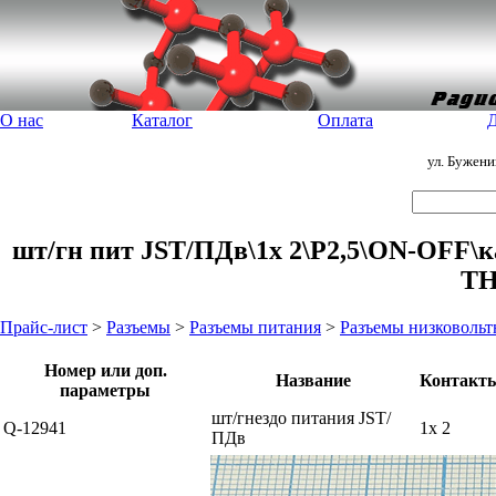
О нас
Каталог
Оплата
Д
ул. Бужен
шт/гн пит JST/ПДв\1x 2\P2,5\ON-OFF\к
TH
Прайс-лист
>
Разъемы
>
Разъемы питания
>
Разъемы низковольт
Номер или доп.
Название
Контакт
параметры
шт/гнездо питания JST/
Q-12941
1x 2
ПДв