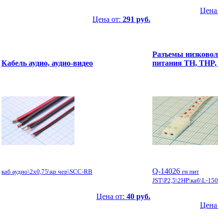
Цена
Цена от:
291 руб.
Разъемы низковол
Кабель аудио, аудио-видео
питания TH, THP,
Q-14026
каб аудио\2x0,75\кр чер\SCC-RB
гн пит
JST\P2,5\2HP\каб\L-15
Цена от:
40 руб.
Цена