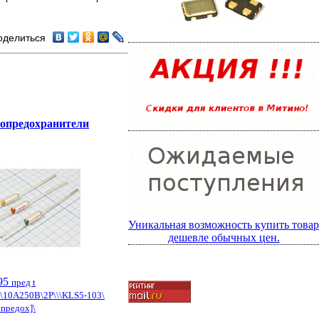
оделиться
опредохранители
Уникальная возможность купить товар
дешевле обычных цен.
95
пред t
\10А250В\2P\\\KLS5-103\
опредох]\