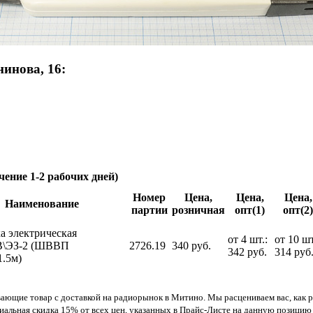
инова, 16:
чение 1-2 рабочих дней)
Номер
Цена,
Цена,
Цена,
Наименование
партии
розничная
опт(1)
опт(2)
а электрическая
от 4 шт.:
от 10 шт
0В\ЭЗ-2 (ШВВП
2726.19
340 руб.
342 руб.
314 руб
1.5м)
вающие товар с доставкой на радиорынок в Митино. Мы расцениваем вас, как 
циальная скидка 15% от всех цен, указанных в Прайс-Листе на данную позицию 