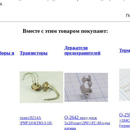
й.
П
Вместе с этим товаром покупают:
Держатели
Терм
боры и
Транзисторы
предохранителей
Q-25
Q-2642
транз П214А
пред держ
+184C
\PNP\10\КТЮ-3-18\
5x20\плат\2P6\\\FC-M\одна
[терм
клемма