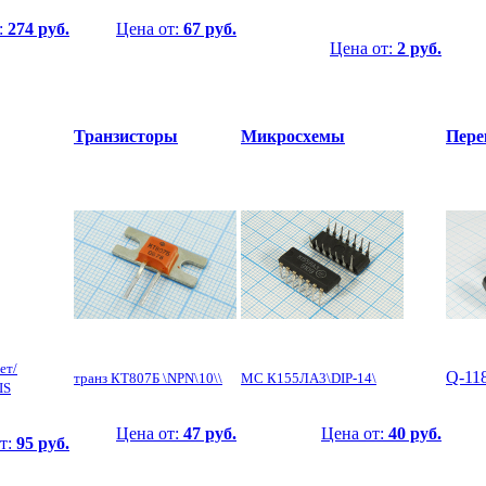
:
274 руб.
Цена от:
67 руб.
Цена от:
2 руб.
Транзисторы
Микросхемы
Пере
ет/
Q-11
транз КТ807Б \NPN\10\\
МС К155ЛА3\DIP-14\
IS
Цена от:
47 руб.
Цена от:
40 руб.
т:
95 руб.