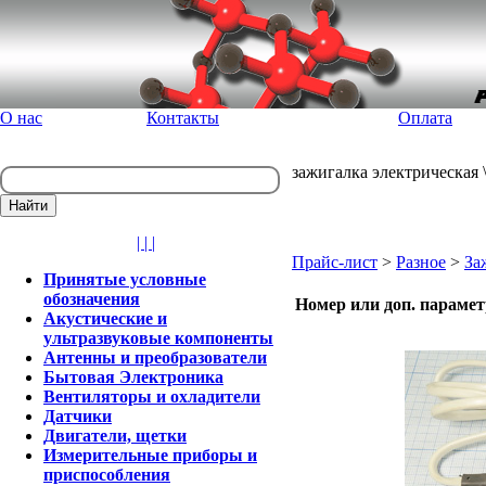
О нас
Контакты
Оплата
зажигалка электрическая 
| | |
Прайс-лист
>
Разное
>
За
Принятые условные
обозначения
Номер или доп. параме
Акустические и
ультразвуковые компоненты
Антенны и преобразователи
Бытовая Электроника
Вентиляторы и охладители
Датчики
Двигатели, щетки
Измерительные приборы и
приспособления