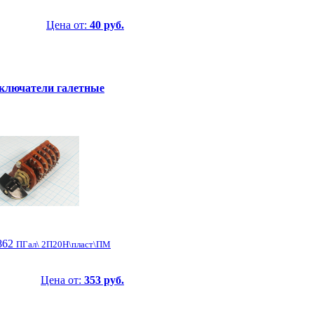
Цена от:
40 руб.
ключатели галетные
862
ПГал\ 2П20Н\пласт\ПМ
Цена от:
353 руб.