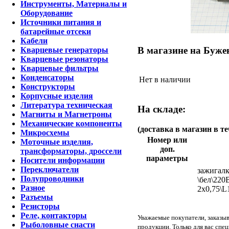
Инструменты, Материалы и
Оборудование
Источники питания и
батарейные отсеки
Кабели
В магазине на Бужен
Кварцевые генераторы
Кварцевые резонаторы
Кварцевые фильтры
Конденсаторы
Нет в наличии
Конструкторы
Корпусные изделия
Литература техническая
На складе:
Магниты и Магнетроны
Механические компоненты
(доставка в магазин в те
Микросхемы
Номер или
Моточные изделия,
доп.
трансформаторы, дроссели
параметры
Носители информации
Переключатели
зажигалк
Полупроводники
\бел\22
Разное
2x0,75\L
Разъемы
Резисторы
Реле, контакторы
Уважаемые покупатели, заказы
Рыболовные снасти
продукции. Только для вас спе