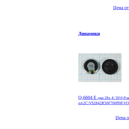
Цена от
Динамики
Q-6604 E
дин 28x 4\ 50\0,8\м
пл\2C\VS2842R50F700P08\VO
Цена о