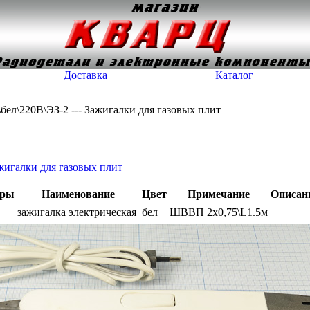
Доставка
Каталог
\бел\220В\ЭЗ-2 --- Зажигалки для газовых плит
жигалки для газовых плит
тры
Наименование
Цвет
Примечание
Описан
зажигалка электрическая
бел
ШВВП 2x0,75\L1.5м