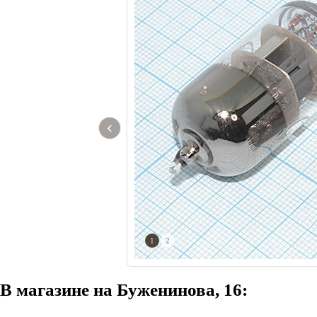
‹
1
2
В магазине на Буженинова, 16: