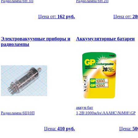
Радиолампа 6Н 3П
Радиолампа 6Н 2П
Цена от:
162 руб.
Цена от:
28
Электровакуумные приборы и
Аккумуляторные батареи
радиолампы
аккум бат
Радиолампа 6Ц10П
1,2В\1000мАч\AAAHC\NiMH\\GP
Цена:
410 руб.
Цена:
50