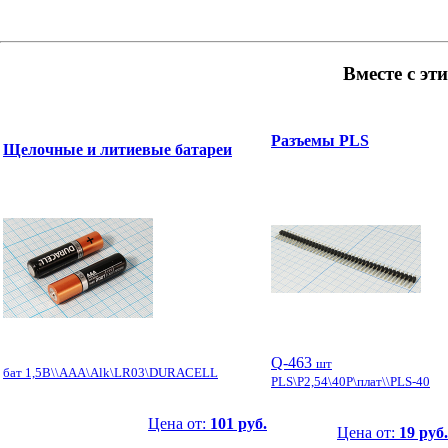
Вместе с эт
Разъемы PLS
Щелочные и литиевые батареи
Q-463
шт
бат 1,5В\\AAA\Alk\LR03\DURACELL
PLS\P2,54\40P\плат\\PLS-40
Цена от:
101 руб.
Цена от:
19 руб.