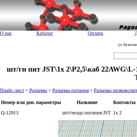
О нас
Каталог
Оплата
Д
ул. Бужен
шт/гн пит JST\1x 2\P2,5\каб 22AWG\L-
Прайс-лист
>
Разъемы
>
Разъемы питания
>
Разъемы низковольт
Номер или доп. параметры
Название
Контакты
Q-12913
шт/гнездо питания JST
1x 2