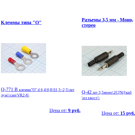
Разъемы 3,5 мм - Моно,
Клеммы типа "O"
стерео
Q-771 B
клемма"O" d 6,4\0,8\S1,5~2,5\лат
Q-42
шт 3,5моно\2C[Ni]\каб
луж\\син\VR2-6\
\пл хвост\\
Цена от:
9 руб.
Цена от:
15 руб.