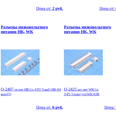
Цена от:
2 руб.
Цена от:
Разъемы низковольтного
Разъемы низковольтного
питания HK, WK
питания HK, WK
Q-2407
Q-2425
гн пит HK\1x 4\P2,5\каб\\HK-04
шт пит WK\1x
конт[5]
3\P2,5\плат\угл\WK-03R
Цена от:
6 руб.
Цена: