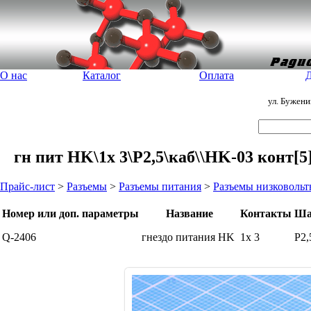
О нас
Каталог
Оплата
Д
ул. Бужен
гн пит HK\1x 3\P2,5\каб\\HK-03 конт[
Прайс-лист
>
Разъемы
>
Разъемы питания
>
Разъемы низковоль
Номер или доп. параметры
Название
Контакты
Ша
Q-2406
гнездо питания HK
1x 3
P2