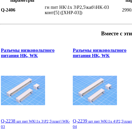
параметры
па
гн пит HK\1x 3\P2,5\каб\\HK-03
Q-2406
2990
конт[5] ([XHP-03])
Вместе с эт
Разъемы низковольтного
Разъемы низковольтного
питания HK, WK
питания HK, WK
Q-2238
Q-2239
шт пит WK\1x 3\P2,5\плат\\WK-
шт пит WK\1x 4\P2,5\пла
03
04