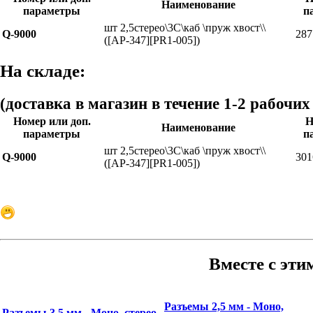
Наименование
параметры
п
шт 2,5стерео\3C\каб \пруж хвост\\
Q-9000
287
([AP-347][PR1-005])
На складе:
(доставка в магазин в течение 1-2 рабочих
Номер или доп.
Н
Наименование
параметры
п
шт 2,5стерео\3C\каб \пруж хвост\\
Q-9000
301
([AP-347][PR1-005])
Вместе с эти
Разъемы 2,5 мм - Моно,
Разъемы 3,5 мм - Моно, стерео