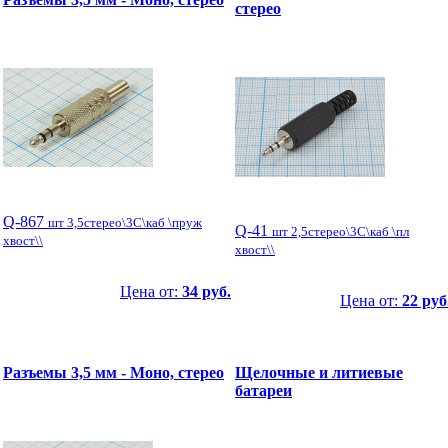
стерео
Q-867
шт 3,5стерео\3C\каб \пруж
Q-41
шт 2,5стерео\3C\каб \пл
хвост\\
хвост\\
Цена от:
34 руб.
Цена от:
22 руб
Разъемы 3,5 мм - Моно, стерео
Щелочные и литиевые
батареи