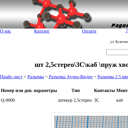
О нас
Каталог
Оплата
Д
ул. Бужен
шт 2,5стерео\3C\каб \пруж хво
Прайс-лист
>
Разъемы
>
Разъемы Аудио-Видео
>
Разъемы 2,5 мм
Номер или доп. параметры
Тип
Контакты
Монт
Q-9000
штекер 2,5стерео
3C
каб