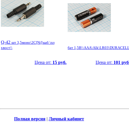
Q-42
шт 3,5моно\2C[Ni]\каб \пл
хвост\\
бат 1,5В\\AAA\Alk\LR03\DURACEL
Цена от:
15 руб.
Цена от:
101 руб
Полная версия
|
Личный кабинет