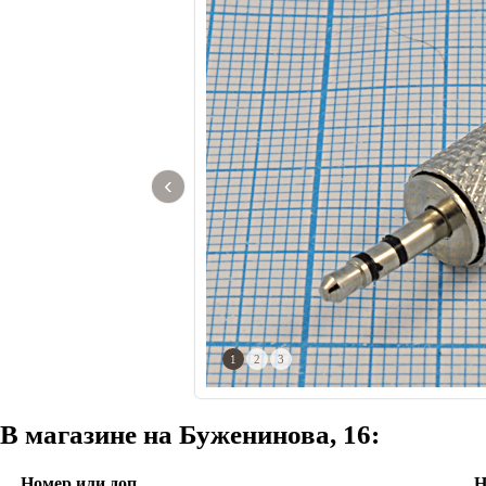
‹
1
2
3
В магазине на Буженинова, 16:
Номер или доп.
Н