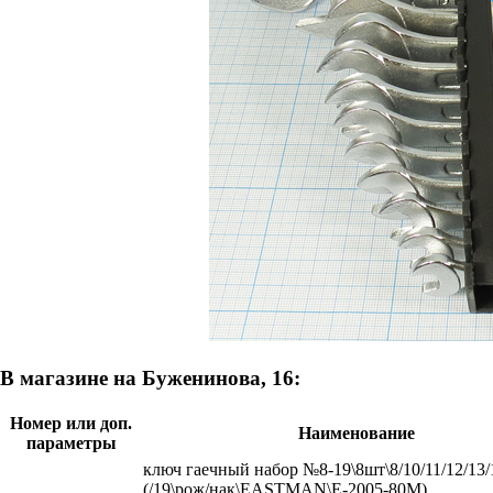
В магазине на Буженинова, 16:
Номер или доп.
Наименование
параметры
ключ гаечный набор №8-19\8шт\8/10/11/12/13/
(/19\рож/нак\EASTMAN\E-2005-80M)